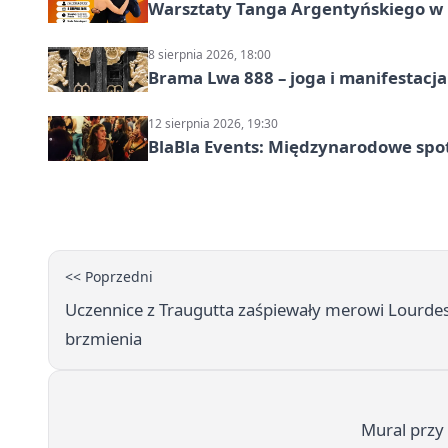
Warsztaty Tanga Argentyńskiego w
8 sierpnia 2026, 18:00
Brama Lwa 888 – joga i manifestacja
12 sierpnia 2026, 19:30
BlaBla Events: Międzynarodowe spo
<< Poprzedni
Uczennice z Traugutta zaśpiewały merowi Lourdes
brzmienia
Mural przy 