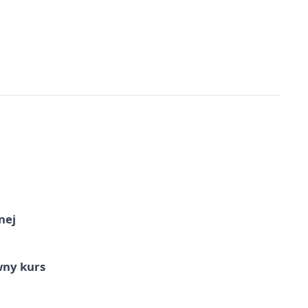
nej
wny kurs