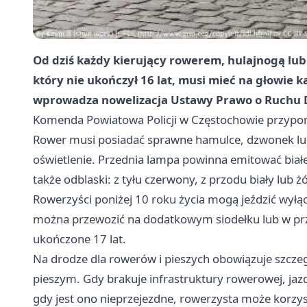
Od dziś każdy kierujący rowerem, hulajnogą lu
który nie ukończył 16 lat, musi mieć na głowie k
wprowadza nowelizacja Ustawy Prawo o Ruchu
Komenda Powiatowa Policji w Częstochowie przyp
Rower musi posiadać sprawne hamulce, dzwonek lub
oświetlenie. Przednia lampa powinna emitować białe 
także odblaski: z tyłu czerwony, z przodu biały lub 
Rowerzyści poniżej 10 roku życia mogą jeździć wyłąc
można przewozić na dodatkowym siodełku lub w przy
ukończone 17 lat.
Na drodze dla rowerów i pieszych obowiązuje szcze
pieszym. Gdy brakuje infrastruktury rowerowej, ja
gdy jest ono nieprzejezdne, rowerzysta może korzysta