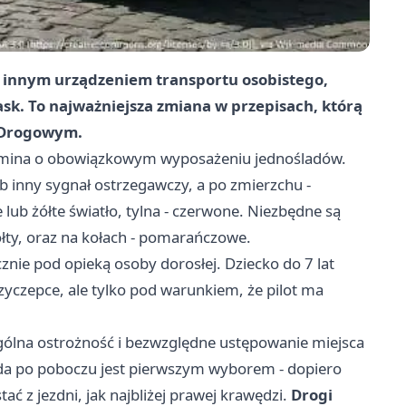
b innym urządzeniem transportu osobistego,
ask. To najważniejsza zmiana w przepisach, którą
 Drogowym.
omina o obowiązkowym wyposażeniu jednośladów.
 inny sygnał ostrzegawczy, a po zmierzchu -
lub żółte światło, tylna - czerwone. Niezbędne są
żółty, oraz na kołach - pomarańczowe.
znie pod opieką osoby dorosłej. Dziecko do 7 lat
czepce, ale tylko pod warunkiem, że pilot ma
gólna ostrożność i bezwzględne ustępowanie miejsca
zda po poboczu jest pierwszym wyborem - dopiero
ć z jezdni, jak najbliżej prawej krawędzi.
Drogi