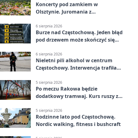
Koncerty pod zamkiem w
Olsztynie. Juromania z
mappingiem i efektami
6 sierpnia 2026
Burze nad Częstochową. Jeden błąd
pod drzewem może skończyć się
tragedią
6 sierpnia 2026
Nieletni pili alkohol w centrum
Częstochowy. Interwencja trafiła
na policję
5 sierpnia 2026
Po meczu Rakowa będzie
dodatkowy tramwaj. Kurs ruszy ze
Stadionu Raków
5 sierpnia 2026
Rodzinne lato pod Częstochową.
Nordic walking, fitness i bushcraft