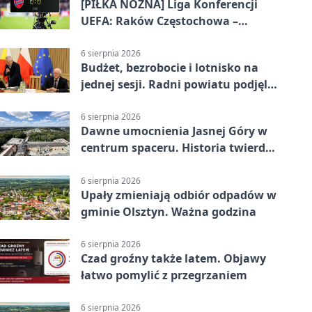
[PIŁKA NOŻNA] Liga Konferencji
UEFA: Raków Częstochowa –
Hammarby FF 0:0 w pierwszym
meczu III rundy eliminacji
6 sierpnia 2026
Budżet, bezrobocie i lotnisko na
jednej sesji. Radni powiatu podjęli
decyzje
6 sierpnia 2026
Dawne umocnienia Jasnej Góry w
centrum spaceru. Historia twierdzy
z nowej perspektywy
6 sierpnia 2026
Upały zmieniają odbiór odpadów w
gminie Olsztyn. Ważna godzina
6 sierpnia 2026
Czad groźny także latem. Objawy
łatwo pomylić z przegrzaniem
6 sierpnia 2026