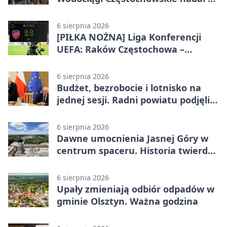
systemie EMAS
6 sierpnia 2026
[PIŁKA NOŻNA] Liga Konferencji
UEFA: Raków Częstochowa –
Hammarby FF 0:0 w pierwszym
meczu III rundy eliminacji
6 sierpnia 2026
Budżet, bezrobocie i lotnisko na
jednej sesji. Radni powiatu podjęli
decyzje
6 sierpnia 2026
Dawne umocnienia Jasnej Góry w
centrum spaceru. Historia twierdzy
z nowej perspektywy
6 sierpnia 2026
Upały zmieniają odbiór odpadów w
gminie Olsztyn. Ważna godzina