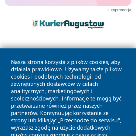
autopromocja
Nasza strona korzysta z plików cookies, aby
działała prawidłowo. Używamy także plików
cookies i podobnych technologii od
Copyright © 2026 czestochowanews.pl Wszystkie prawa
zewnętrznych dostawców w celach
zastrzeżone.
analitycznych, marketingowych i
społecznościowych. Informacje te mogą być
przetwarzane również przez naszych
Polityka
Polityka
News
Autorzy
partnerów. Kontynuując korzystanie ze
Prywatności
Cookies
strony lub klikając „Przechodzę do serwisu",
wyrażasz zgodę na użycie dodatkowych
cześć
plików cookies zgodnie z naszą
polityką