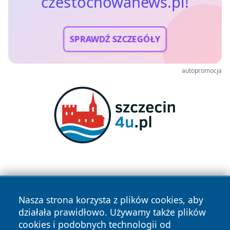
czestochowanews.pl!
SPRAWDŹ SZCZEGÓŁY
autopromocja
Nasza strona korzysta z plików cookies, aby
działała prawidłowo. Używamy także plików
cookies i podobnych technologii od
Copyright © 2026 czestochowanews.pl Wszystkie prawa