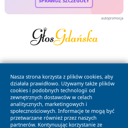
SPRAWDŹ SZCZEGÓŁY
autopromocja
Nasza strona korzysta z plików cookies, aby
działała prawidłowo. Używamy także plików
cookies i podobnych technologii od
Copyright © 2026 czestochowanews.pl Wszystkie prawa
zewnętrznych dostawców w celach
zastrzeżone.
analitycznych, marketingowych i
społecznościowych. Informacje te mogą być
przetwarzane również przez naszych
Polityka
Polityka
News
Autorzy
partnerów. Kontynuując korzystanie ze
Prywatności
Cookies