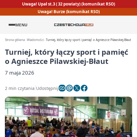
Uwaga! Upał st.3 ( 32 powiaty) (komunikat RSO)
Uwaga! Burze (komunikat RSO)
MENU
Strona główna
Wiadomości
Turniej, który łączy sport i pamięć o Agnieszce Pilawskiej-Błaut
Turniej, który łączy sport i pamięć
o Agnieszce Pilawskiej-Błaut
7 maja 2026
2 min czytania
Udostępnij