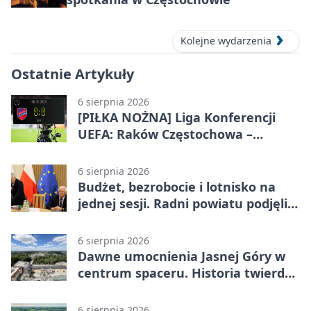
Kolejne wydarzenia
Ostatnie Artykuły
6 sierpnia 2026
[PIŁKA NOŻNA] Liga Konferencji
UEFA: Raków Częstochowa –
Hammarby FF 0:0 w pierwszym
meczu III rundy eliminacji
6 sierpnia 2026
Budżet, bezrobocie i lotnisko na
jednej sesji. Radni powiatu podjęli
decyzje
6 sierpnia 2026
Dawne umocnienia Jasnej Góry w
centrum spaceru. Historia twierdzy
z nowej perspektywy
6 sierpnia 2026