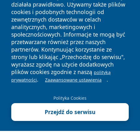
działała prawidłowo. Używamy także plików
cookies i podobnych technologii od
zewnętrznych dostawców w celach
analitycznych, marketingowych i
Copyright © 2026 czestochowanews.pl Wszystkie prawa
społecznościowych. Informacje te mogą być
zastrzeżone.
przetwarzane również przez naszych
partnerów. Kontynuując korzystanie ze
strony lub klikając „Przechodzę do serwisu",
Polityka
Polityka
wyrażasz zgodę na użycie dodatkowych
News
Autorzy
Prywatności
Cookies
plików cookies zgodnie z naszą
polityką
.
.
prywatności
Zaawansowane ustawienia
cześć
Polityka Cookies
Przejdź do serwisu