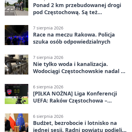
Ponad 2 km przebudowanej drogi
pod Częstochową. Są też
bezpieczniejsze przejścia
7 sierpnia 2026
Race na meczu Rakowa. Policja
szuka osób odpowiedzialnych
7 sierpnia 2026
Nie tylko woda i kanalizacja.
Wodociągi Częstochowskie nadal w
systemie EMAS
6 sierpnia 2026
[PIŁKA NOŻNA] Liga Konferencji
UEFA: Raków Częstochowa –
Hammarby FF 0:0 w pierwszym
meczu III rundy eliminacji
6 sierpnia 2026
Budżet, bezrobocie i lotnisko na
jednej sesji. Radni powiatu podjęli