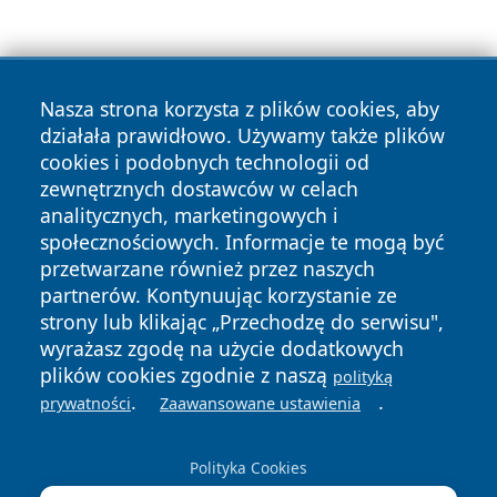
Nasza strona korzysta z plików cookies, aby
działała prawidłowo. Używamy także plików
cookies i podobnych technologii od
Copyright © 2026 czestochowanews.pl Wszystkie prawa
zewnętrznych dostawców w celach
zastrzeżone.
analitycznych, marketingowych i
społecznościowych. Informacje te mogą być
przetwarzane również przez naszych
Polityka
Polityka
News
Autorzy
partnerów. Kontynuując korzystanie ze
Prywatności
Cookies
strony lub klikając „Przechodzę do serwisu",
wyrażasz zgodę na użycie dodatkowych
cześć
plików cookies zgodnie z naszą
polityką
.
.
prywatności
Zaawansowane ustawienia
Polityka Cookies