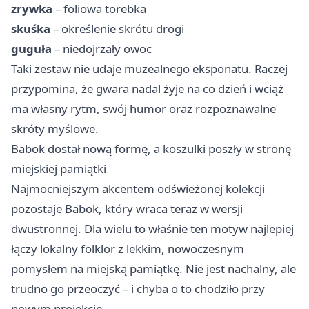
zrywka
– foliowa torebka
skuśka
– określenie skrótu drogi
guguła
– niedojrzały owoc
Taki zestaw nie udaje muzealnego eksponatu. Raczej
przypomina, że gwara nadal żyje na co dzień i wciąż
ma własny rytm, swój humor oraz rozpoznawalne
skróty myślowe.
Babok dostał nową formę, a koszulki poszły w stronę
miejskiej pamiątki
Najmocniejszym akcentem odświeżonej kolekcji
pozostaje Babok, który wraca teraz w wersji
dwustronnej. Dla wielu to właśnie ten motyw najlepiej
łączy lokalny folklor z lekkim, nowoczesnym
pomysłem na miejską pamiątkę. Nie jest nachalny, ale
trudno go przeoczyć – i chyba o to chodziło przy
nowym projekcie.