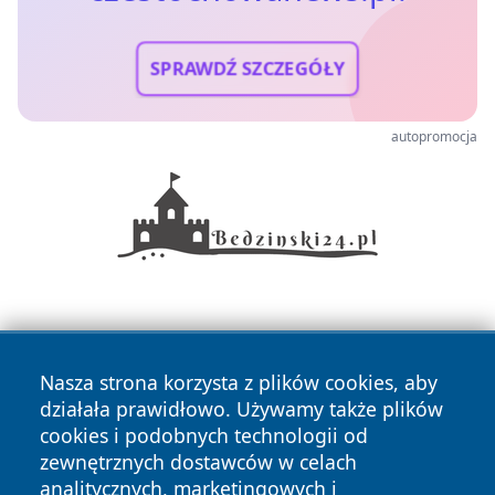
SPRAWDŹ SZCZEGÓŁY
autopromocja
Nasza strona korzysta z plików cookies, aby
działała prawidłowo. Używamy także plików
cookies i podobnych technologii od
Copyright © 2026 czestochowanews.pl Wszystkie prawa
zewnętrznych dostawców w celach
zastrzeżone.
analitycznych, marketingowych i