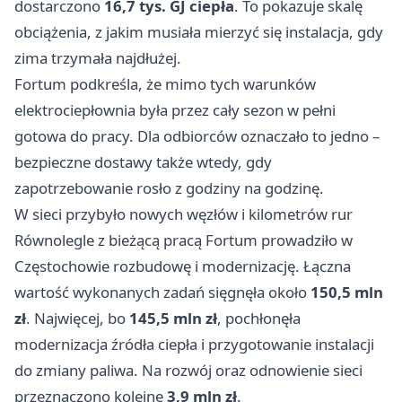
dostarczono
16,7 tys. GJ ciepła
. To pokazuje skalę
obciążenia, z jakim musiała mierzyć się instalacja, gdy
zima trzymała najdłużej.
Fortum podkreśla, że mimo tych warunków
elektrociepłownia była przez cały sezon w pełni
gotowa do pracy. Dla odbiorców oznaczało to jedno –
bezpieczne dostawy także wtedy, gdy
zapotrzebowanie rosło z godziny na godzinę.
W sieci przybyło nowych węzłów i kilometrów rur
Równolegle z bieżącą pracą Fortum prowadziło w
Częstochowie rozbudowę i modernizację. Łączna
wartość wykonanych zadań sięgnęła około
150,5 mln
zł
. Najwięcej, bo
145,5 mln zł
, pochłonęła
modernizacja źródła ciepła i przygotowanie instalacji
do zmiany paliwa. Na rozwój oraz odnowienie sieci
przeznaczono kolejne
3,9 mln zł
.