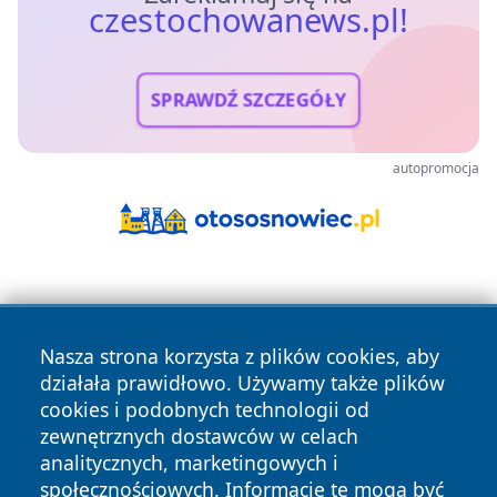
czestochowanews.pl!
SPRAWDŹ SZCZEGÓŁY
autopromocja
Nasza strona korzysta z plików cookies, aby
działała prawidłowo. Używamy także plików
cookies i podobnych technologii od
Copyright © 2026 czestochowanews.pl Wszystkie prawa
zewnętrznych dostawców w celach
zastrzeżone.
analitycznych, marketingowych i
społecznościowych. Informacje te mogą być