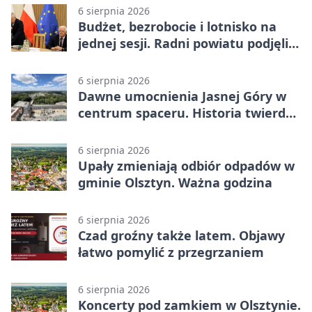
meczu III rundy eliminacji
6 sierpnia 2026
Budżet, bezrobocie i lotnisko na
jednej sesji. Radni powiatu podjęli
decyzje
6 sierpnia 2026
Dawne umocnienia Jasnej Góry w
centrum spaceru. Historia twierdzy
z nowej perspektywy
6 sierpnia 2026
Upały zmieniają odbiór odpadów w
gminie Olsztyn. Ważna godzina
6 sierpnia 2026
Czad groźny także latem. Objawy
łatwo pomylić z przegrzaniem
6 sierpnia 2026
Koncerty pod zamkiem w Olsztynie.