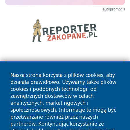
autopromocja
Nasza strona korzysta z plików cookies, aby
działała prawidłowo. Używamy także plików
cookies i podobnych technologii od
Copyright © 2026 czestochowanews.pl Wszystkie prawa
zewnętrznych dostawców w celach
zastrzeżone.
analitycznych, marketingowych i
społecznościowych. Informacje te mogą być
przetwarzane również przez naszych
Polityka
Polityka
News
Autorzy
partnerów. Kontynuując korzystanie ze
Prywatności
Cookies