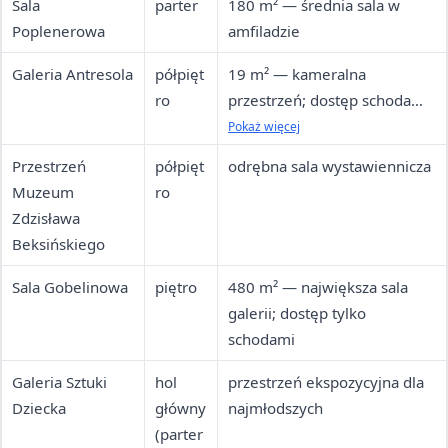
Sala
parter
180 m² — średnia sala w
Poplenerowa
amfiladzie
Galeria Antresola
półpięt
19 m² — kameralna
ro
przestrzeń; dostęp schodami
z platformą schodową
Pokaż więcej
Przestrzeń
półpięt
odrębna sala wystawiennicza
Muzeum
ro
Zdzisława
Beksińskiego
Sala Gobelinowa
piętro
480 m² — największa sala
galerii; dostęp tylko
schodami
Galeria Sztuki
hol
przestrzeń ekspozycyjna dla
Dziecka
główny
najmłodszych
(parter