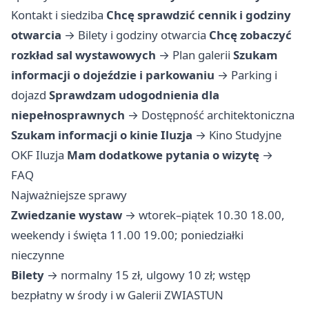
Kontakt i siedziba
Chcę sprawdzić cennik i godziny
otwarcia
→
Bilety i godziny otwarcia
Chcę zobaczyć
rozkład sal wystawowych
→
Plan galerii
Szukam
informacji o dojeździe i parkowaniu
→
Parking i
dojazd
Sprawdzam udogodnienia dla
niepełnosprawnych
→
Dostępność architektoniczna
Szukam informacji o kinie Iluzja
→
Kino Studyjne
OKF Iluzja
Mam dodatkowe pytania o wizytę
→
FAQ
Najważniejsze sprawy
Zwiedzanie wystaw
→ wtorek–piątek 10.30 18.00,
weekendy i święta 11.00 19.00; poniedziałki
nieczynne
Bilety
→ normalny 15 zł, ulgowy 10 zł; wstęp
bezpłatny w środy i w Galerii ZWIASTUN