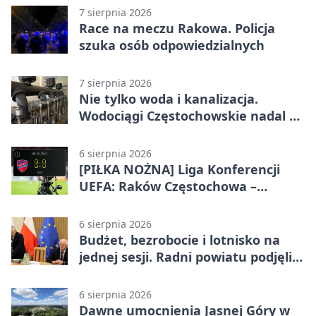
7 sierpnia 2026
Race na meczu Rakowa. Policja
szuka osób odpowiedzialnych
7 sierpnia 2026
Nie tylko woda i kanalizacja.
Wodociągi Częstochowskie nadal w
systemie EMAS
6 sierpnia 2026
[PIŁKA NOŻNA] Liga Konferencji
UEFA: Raków Częstochowa –
Hammarby FF 0:0 w pierwszym
meczu III rundy eliminacji
6 sierpnia 2026
Budżet, bezrobocie i lotnisko na
jednej sesji. Radni powiatu podjęli
decyzje
6 sierpnia 2026
Dawne umocnienia Jasnej Góry w