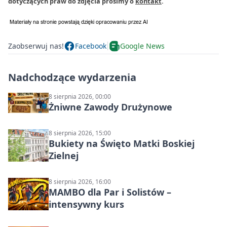
dotyczących praw do zdjęcia prosimy o
kontakt
.
Zaobserwuj nas!
Facebook
Google News
Nadchodzące wydarzenia
8 sierpnia 2026, 00:00
Żniwne Zawody Drużynowe
8 sierpnia 2026, 15:00
Bukiety na Święto Matki Boskiej
Zielnej
8 sierpnia 2026, 16:00
MAMBO dla Par i Solistów –
intensywny kurs