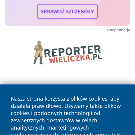
SPRAWDŹ SZCZEGÓŁY
autopromocja
Nasza strona korzysta z plików cookies, aby
działała prawidłowo. Używamy także plików
cookies i podobnych technologii od
Copyright © 2026 czestochowanews.pl Wszystkie prawa
zewnętrznych dostawców w celach
zastrzeżone.
analitycznych, marketingowych i
społecznościowych. Informacje te mogą być