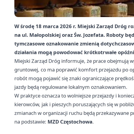
W środę
18 marca 2026 r.
Miejski Zarząd Dróg 
na
ul. Małopolskiej
oraz
Św. Jozefata
. Roboty będ
tymczasowe oznakowanie zmienią dotychczasowy
działania mogą powodować krótkotrwałe opóźnie
Miejski Zarząd Dróg informuje, że prace obejmują 
gruntowej, co ma poprawić komfort przejazdu po opa
robót mogą pojawić się znaki ograniczające prędko
jazdy będą regulowane lokalnym oznakowaniem.
W praktyce oznacza to wolniejsze przejazdy i konie
kierowców, jak i pieszych poruszających się w pobli
zmianach w organizacji ruchu będą przekazywane pr
na podstawie:
MZD Częstochowa
.