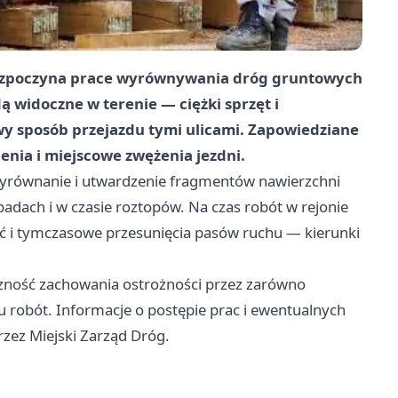
rozpoczyna prace wyrównywania dróg gruntowych
ą widoczne w terenie — ciężki sprzęt i
 sposób przejazdu tymi ulicami. Zapowiedziane
nia i miejscowe zwężenia jezdni.
wyrównanie i utwardzenie fragmentów nawierzchni
dach i w czasie roztopów. Na czas robót w rejonie
ść i tymczasowe przesunięcia pasów ruchu — kierunki
czność zachowania ostrożności przez zarówno
żu robót. Informacje o postępie prac i ewentualnych
zez Miejski Zarząd Dróg.