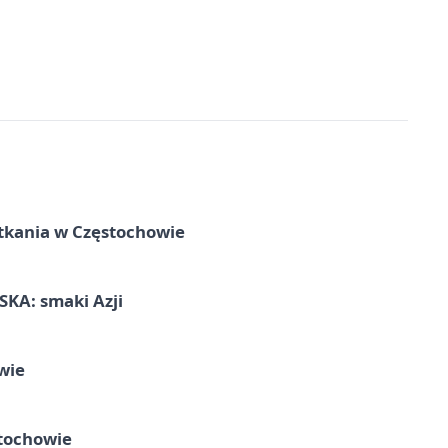
tkania w Częstochowie
KA: smaki Azji
wie
tochowie