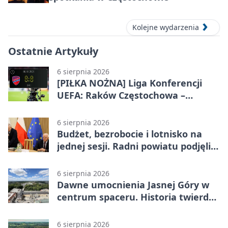
Kolejne wydarzenia
Ostatnie Artykuły
6 sierpnia 2026
[PIŁKA NOŻNA] Liga Konferencji
UEFA: Raków Częstochowa –
Hammarby FF 0:0 w pierwszym
meczu III rundy eliminacji
6 sierpnia 2026
Budżet, bezrobocie i lotnisko na
jednej sesji. Radni powiatu podjęli
decyzje
6 sierpnia 2026
Dawne umocnienia Jasnej Góry w
centrum spaceru. Historia twierdzy
z nowej perspektywy
6 sierpnia 2026