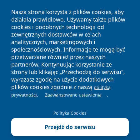
Nasza strona korzysta z plików cookies, aby
działała prawidłowo. Używamy także plików
cookies i podobnych technologii od
Copyright © 2026 czestochowanews.pl Wszystkie prawa
zewnętrznych dostawców w celach
zastrzeżone.
analitycznych, marketingowych i
społecznościowych. Informacje te mogą być
przetwarzane również przez naszych
Polityka
Polityka
News
Autorzy
partnerów. Kontynuując korzystanie ze
Prywatności
Cookies
strony lub klikając „Przechodzę do serwisu",
wyrażasz zgodę na użycie dodatkowych
cześć
plików cookies zgodnie z naszą
polityką
.
.
prywatności
Zaawansowane ustawienia
Polityka Cookies
Przejdź do serwisu