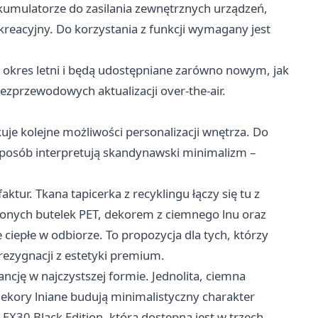
kumulatorze do zasilania zewnętrznych urządzeń,
ekreacyjny. Do korzystania z funkcji wymagany jest
 okres letni i będą udostępniane zarówno nowym, jak
przewodowych aktualizacji over-the-air.
 kolejne możliwości personalizacji wnętrza. Do
sposób interpretują skandynawski minimalizm –
ktur. Tkana tapicerka z recyklingu łączy się tu z
nych butelek PET, dekorem z ciemnego lnu oraz
ciepłe w odbiorze. To propozycja dla tych, którzy
zygnacji z estetyki premium.
ancję w najczystszej formie. Jednolita, ciemna
dekory lniane budują minimalistyczny charakter
 EX30 Black Edition, która dostępna jest w trzech