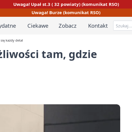
Uwaga! Upał st.3 ( 32 powiaty) (komunikat RSO)
Uwaga! Burze (komunikat RSO)
ydatne
Ciekawe
Zobacz
Kontakt
 się każdy detal
żliwości tam, gdzie