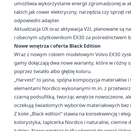
umożliwia wykorzystanie energii zgromadzonej w a
takich jak rower elektryczny, narzędzia czy sprzęt r
odpowiedni adapter.
Aktualizacja UX oraz aktywacja V2L planowane są na
i obecnym użytkownikom EX30 za pośrednictwem bez
Nowe wnętrza i oferta Black Edition
Wraz z nowym rokiem modelowym Volvo EX30 zyskuje
gamy dołączają dwa nowe warianty, które w różny 
poprzez światło albo głębię koloru.
„Harvest” to jasna, spójna kompozycja materiałów i fa
elementami Nordico wykonanymi m.in. z przetworzo
czarną podsufitką, tworząc wnętrze nowoczesne, ale 
oczekują świadomych wyborów materiałowych bez re
Z kolei „Black edition” stawia na konsekwencję i eleg
kolorystyka, tapicerka Nordico i naturalne, ciemne 
kabiny. Nowe wnętrze trafia również do wersji Volvo