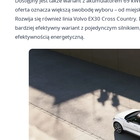
Dostępny jest także wariant z akumulatorem 69 kWh
oferta oznacza większą swobodę wyboru – od miejsk
Rozwija się również linia Volvo EX30 Cross Country
bardziej efektywny wariant z pojedynczym silnikiem,
efektywnością energetyczną.