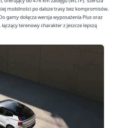
, oferujący do 476 km zasięgu (WLTP). Szersza
iej mobilności po dalsze trasy bez kompromisów.
. Do gamy dołącza wersja wyposażenia Plus oraz
 łączący terenowy charakter z jeszcze lepszą