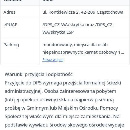
Adres
ul. Kontkiewicza 2, 42-209 Częstochowa
ePUAP
/DPS_CZ-WA/skrytka oraz /DPS_CZ-
WA/skrytka ESP
Parking
monitorowany, miejsca dla osób
niepełnosprawnych; karnet osobowy 130
zł/mies., dostawczy 160 zł/mies., doba 12
Pokaż więcej
zł
Warunki przyjęcia i odpłatność
Przyjęcie do DPS wymaga przejścia formalnej ścieżki
administracyjnej. Osoba zainteresowana pobytem
(lub jej opiekun prawny) składa najpierw pisemną
prośbę w Gminnym lub Miejskim Ośrodku Pomocy
Społecznej właściwym dla miejsca zamieszkania. Na
podstawie wywiadu środowiskowego ośrodek wydaje