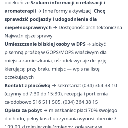
opiekuńcze
Szukam informacji o relaksacji i
aromaterapii
→
Inne formy aktywizacji
Chcę
sprawdzić podjazdy i udogodnienia dla
niepełnosprawnych
→
Dostępność architektoniczna
Najważniejsze sprawy
Umieszczenie bliskiej osoby w DPS
→ złożyć
pisemną prośbę w GOPS/MOPS właściwym dla
miejsca zamieszkania, ośrodek wydaje decyzję
kierującą; przy braku miejsc — wpis na listę
oczekujących
Kontakt z placówką
→ sekretariat (034) 364 38 10
(czynny od 7:30 do 15:30), recepcja i portiernia
całodobowo 516 511 505, (034) 364 38 15
Opłata za pobyt
→ mieszkaniec płaci 70% swojego
dochodu, pełny koszt utrzymania wynosi obecnie 7
109,00 zł miesięcznie (zmienny, ogłaszany w