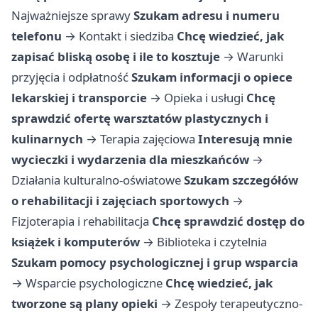
Najważniejsze sprawy
Szukam adresu i numeru
telefonu
→
Kontakt i siedziba
Chcę wiedzieć, jak
zapisać bliską osobę i ile to kosztuje
→
Warunki
przyjęcia i odpłatność
Szukam informacji o opiece
lekarskiej i transporcie
→
Opieka i usługi
Chcę
sprawdzić ofertę warsztatów plastycznych i
kulinarnych
→
Terapia zajęciowa
Interesują mnie
wycieczki i wydarzenia dla mieszkańców
→
Działania kulturalno-oświatowe
Szukam szczegółów
o rehabilitacji i zajęciach sportowych
→
Fizjoterapia i rehabilitacja
Chcę sprawdzić dostęp do
książek i komputerów
→
Biblioteka i czytelnia
Szukam pomocy psychologicznej i grup wsparcia
→
Wsparcie psychologiczne
Chcę wiedzieć, jak
tworzone są plany opieki
→
Zespoły terapeutyczno-