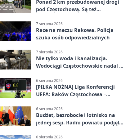
Ponad 2 km przebudowanej drogi
pod Częstochową. Są też
bezpieczniejsze przejścia
7 sierpnia 2026
Race na meczu Rakowa. Policja
szuka osób odpowiedzialnych
7 sierpnia 2026
Nie tylko woda i kanalizacja.
Wodociągi Częstochowskie nadal w
systemie EMAS
6 sierpnia 2026
[PIŁKA NOŻNA] Liga Konferencji
UEFA: Raków Częstochowa –
Hammarby FF 0:0 w pierwszym
meczu III rundy eliminacji
6 sierpnia 2026
Budżet, bezrobocie i lotnisko na
jednej sesji. Radni powiatu podjęli
decyzje
6 sierpnia 2026