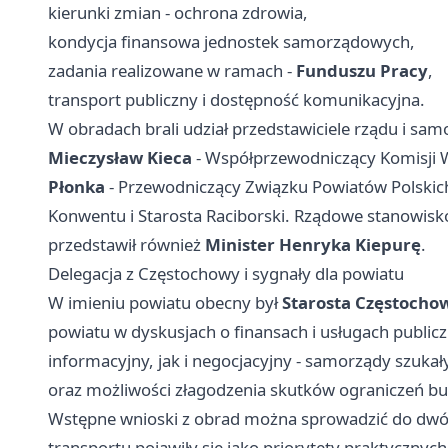
kierunki zmian - ochrona zdrowia,
kondycja finansowa jednostek samorządowych,
zadania realizowane w ramach -
Funduszu Pracy
,
transport publiczny i dostępność komunikacyjna.
W obradach brali udział przedstawiciele rządu i sa
Mieczysław Kieca
- Współprzewodniczący Komisji 
Płonka
- Przewodniczący Związku Powiatów Polskic
Konwentu i Starosta Raciborski. Rządowe stanowis
przedstawił również
Minister Henryka Kiepurę
.
Delegacja z Częstochowy i sygnały dla powiatu
W imieniu powiatu obecny był
Starosta Częstochow
powiatu w dyskusjach o finansach i usługach public
informacyjny, jak i negocjacyjny - samorządy szuka
oraz możliwości złagodzenia skutków ograniczeń b
Wstępne wnioski z obrad można sprowadzić do dwóch
transportu pojawiły się jako priorytety praktycznych