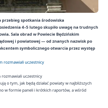
 przebieg spotkania środowiska
osiedzenia
4–5 lutego
skupiło uwagę na trudnych
owia. Sala obrad w Powiecie Będzińskim
rządowej i powiatowej — od znanych nazwisk po
z akcentem symbolicznego otwarcia przez występ
 rozmawiali uczestnicy
rozmawiali uczestnicy
ują o tym, jak będą działać powiaty w najbliższych
o w formie paneli i krótkich raportów, a wśród