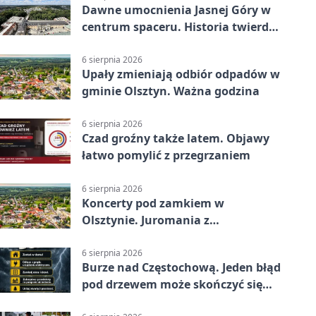
Dawne umocnienia Jasnej Góry w
centrum spaceru. Historia twierdzy
z nowej perspektywy
6 sierpnia 2026
Upały zmieniają odbiór odpadów w
gminie Olsztyn. Ważna godzina
6 sierpnia 2026
Czad groźny także latem. Objawy
łatwo pomylić z przegrzaniem
6 sierpnia 2026
Koncerty pod zamkiem w
Olsztynie. Juromania z
mappingiem i efektami
6 sierpnia 2026
Burze nad Częstochową. Jeden błąd
pod drzewem może skończyć się
tragedią