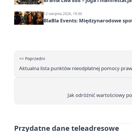
Brama Lwa 888 – joga i manifestacja
12 sierpnia 2026, 19:30
BlaBla Events: Międzynarodowe spo
<< Poprzedni
Aktualna lista punktów nieodpłatnej pomocy pra
Jak odróżnić wartościowy po
Przydatne dane teleadresowe