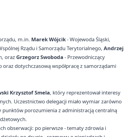
morządu, m.in.
Marek Wójcik
- Wojewoda Śląski,
Wspólnej Rządu i Samorządu Terytorialnego,
Andrzej
h, oraz
Grzegorz Swoboda
- Przewodniczący
ko oraz dotychczasową współpracę z samorządami
ski Krzysztof Smela
, który reprezentował interesy
znych. Uczestnictwo delegacji miało wymiar zarówno
ły punktów porozumienia z administracją centralną
udżetowych.
 obserwacji: po pierwsze - tematy zdrowia i
 działań; po drugie - rozmowy o pieniądzach i