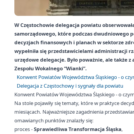
W
Częstochowie
delegacja powiatu obserwowała
samorządowego, które podczas dwudniowego p
decyzjach finansowych i planach w sektorze zdr
wypełniła się przedstawicielami administracji 
urzędowe delegacje. Było poważnie, ale także 
Zespołu Wokalnego “Wianki”
.
Konwent Powiatów Województwa Śląskiego - o czym
Delegacja z Częstochowy i sygnały dla powiatu
Konwent Powiatów Województwa Śląskiego - o czym 
Na stole pojawiły się tematy, które w praktyce decyd
miesiącach. Najważniejsze zagadnienia przedstawian
omawianych punktów znalazły się:
proces -
Sprawiedliwa Transformacja Śląska
,