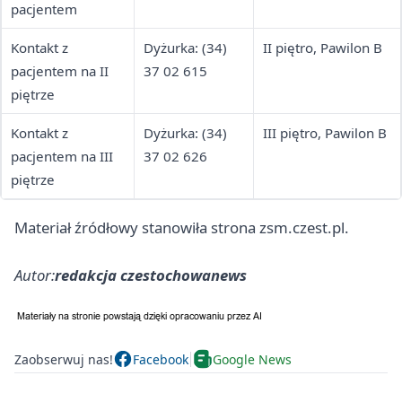
pacjentem
Kontakt z
Dyżurka: (34)
II piętro, Pawilon B
pacjentem na II
37 02 615
piętrze
Kontakt z
Dyżurka: (34)
III piętro, Pawilon B
pacjentem na III
37 02 626
piętrze
Materiał źródłowy stanowiła strona zsm.czest.pl.
Autor:
redakcja czestochowanews
Zaobserwuj nas!
Facebook
Google News