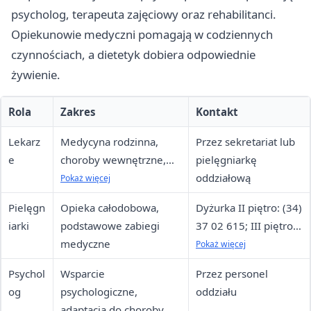
psycholog, terapeuta zajęciowy oraz rehabilitanci.
Opiekunowie medyczni pomagają w codziennych
czynnościach, a dietetyk dobiera odpowiednie
żywienie.
Rola
Zakres
Kontakt
Lekarz
Medycyna rodzinna,
Przez sekretariat lub
e
choroby wewnętrzne,
pielęgniarkę
psychiatria, neurologia
oddziałową
Pokaż więcej
Pielęgn
Opieka całodobowa,
Dyżurka II piętro: (34)
iarki
podstawowe zabiegi
37 02 615; III piętro:
medyczne
(34) 37 02 626
Pokaż więcej
Psychol
Wsparcie
Przez personel
og
psychologiczne,
oddziału
adaptacja do choroby