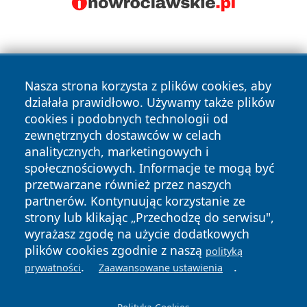
Nasza strona korzysta z plików cookies, aby
działała prawidłowo. Używamy także plików
cookies i podobnych technologii od
Copyright © 2026 czestochowanews.pl Wszystkie prawa
zewnętrznych dostawców w celach
zastrzeżone.
analitycznych, marketingowych i
społecznościowych. Informacje te mogą być
przetwarzane również przez naszych
Polityka
Polityka
News
Autorzy
partnerów. Kontynuując korzystanie ze
Prywatności
Cookies
strony lub klikając „Przechodzę do serwisu",
wyrażasz zgodę na użycie dodatkowych
cześć
plików cookies zgodnie z naszą
polityką
.
.
prywatności
Zaawansowane ustawienia