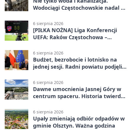
Nie tylko woda i kanalizacja.
Wodociągi Częstochowskie nadal w
systemie EMAS
6 sierpnia 2026
[PIŁKA NOŻNA] Liga Konferencji
UEFA: Raków Częstochowa –
Hammarby FF 0:0 w pierwszym
meczu III rundy eliminacji
6 sierpnia 2026
Budżet, bezrobocie i lotnisko na
jednej sesji. Radni powiatu podjęli
decyzje
6 sierpnia 2026
Dawne umocnienia Jasnej Góry w
centrum spaceru. Historia twierdzy
z nowej perspektywy
6 sierpnia 2026
Upały zmieniają odbiór odpadów w
gminie Olsztyn. Ważna godzina