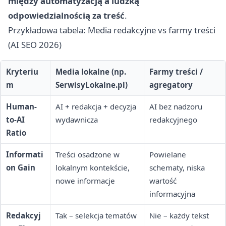
między automatyzacją a ludzką
odpowiedzialnością za treść
.
Przykładowa tabela: Media redakcyjne vs farmy treści
(AI SEO 2026)
Kryteriu
Media lokalne (np.
Farmy treści /
m
SerwisyLokalne.pl)
agregatory
Human-
AI + redakcja + decyzja
AI bez nadzoru
to-AI
wydawnicza
redakcyjnego
Ratio
Informati
Treści osadzone w
Powielane
on Gain
lokalnym kontekście,
schematy, niska
nowe informacje
wartość
informacyjna
Redakcyj
Tak – selekcja tematów
Nie – każdy tekst