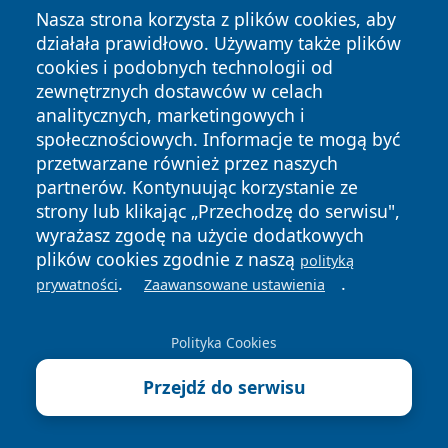
Kościół Zesłania Ducha Świętego w Częstochowie -
Nasza strona korzysta z plików cookies, aby
działała prawidłowo. Używamy także plików
msze, kancelaria, sakramenty
cookies i podobnych technologii od
zewnętrznych dostawców w celach
analitycznych, marketingowych i
społecznościowych. Informacje te mogą być
przetwarzane również przez naszych
Zareklamuj się na
partnerów. Kontynuując korzystanie ze
czestochowanews.pl!
strony lub klikając „Przechodzę do serwisu",
wyrażasz zgodę na użycie dodatkowych
plików cookies zgodnie z naszą
polityką
SPRAWDŹ SZCZEGÓŁY
.
.
prywatności
Zaawansowane ustawienia
autopromocja
Polityka Cookies
Przejdź do serwisu