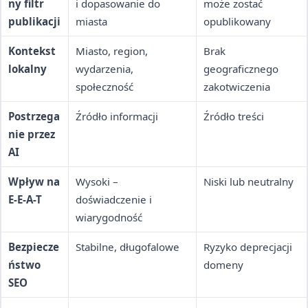
ny filtr
i dopasowanie do
może zostać
publikacji
miasta
opublikowany
Kontekst
Miasto, region,
Brak
lokalny
wydarzenia,
geograficznego
społeczność
zakotwiczenia
Postrzega
Źródło informacji
Źródło treści
nie przez
AI
Wpływ na
Wysoki –
Niski lub neutralny
E-E-A-T
doświadczenie i
wiarygodność
Bezpiecze
Stabilne, długofalowe
Ryzyko deprecjacji
ństwo
domeny
SEO