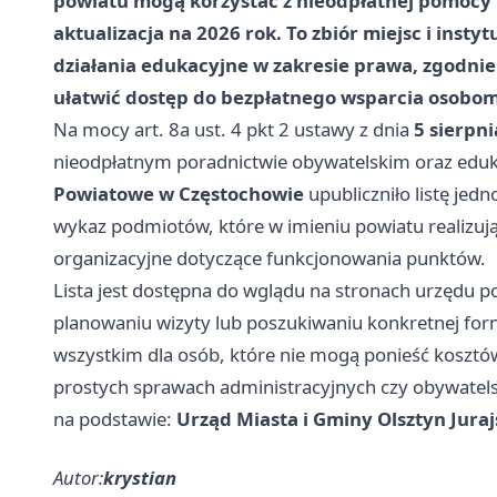
powiatu mogą korzystać z nieodpłatnej pomocy
aktualizacja na 2026 rok. To zbiór miejsc i inst
działania edukacyjne w zakresie prawa, zgodni
ułatwić dostęp do bezpłatnego wsparcia osobo
Na mocy art. 8a ust. 4 pkt 2 ustawy z dnia
5 sierpni
nieodpłatnym poradnictwie obywatelskim oraz eduk
Powiatowe w Częstochowie
upubliczniło listę jed
wykaz podmiotów, które w imieniu powiatu realizuj
organizacyjne dotyczące funkcjonowania punktów.
Lista jest dostępna do wglądu na stronach urzędu p
planowaniu wizyty lub poszukiwaniu konkretnej fo
wszystkim dla osób, które nie mogą ponieść kosztów
prostych sprawach administracyjnych czy obywatels
na podstawie:
Urząd Miasta i Gminy Olsztyn Juraj
Autor:
krystian