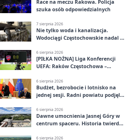
Race na meczu Rakowa. Policja
szuka osób odpowiedzialnych
7 sierpnia 2026
Nie tylko woda i kanalizacja.
Wodociągi Częstochowskie nadal w
systemie EMAS
6 sierpnia 2026
[PIŁKA NOŻNA] Liga Konferencji
UEFA: Raków Częstochowa –
Hammarby FF 0:0 w pierwszym
meczu III rundy eliminacji
6 sierpnia 2026
Budżet, bezrobocie i lotnisko na
jednej sesji. Radni powiatu podjęli
decyzje
6 sierpnia 2026
Dawne umocnienia Jasnej Góry w
centrum spaceru. Historia twierdzy
z nowej perspektywy
6 sierpnia 2026