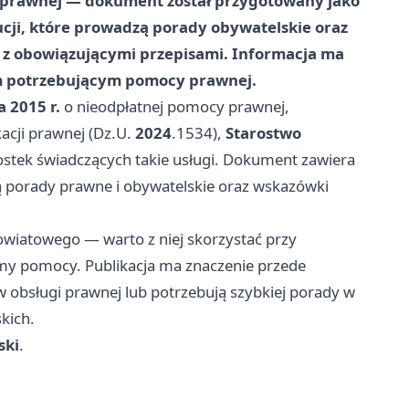
 prawnej — dokument został przygotowany jako
ytucji, które prowadzą porady obywatelskie oraz
e z obowiązującymi przepisami. Informacja ma
m potrzebującym pomocy prawnej.
a 2015 r.
o nieodpłatnej pomocy prawnej,
acji prawnej (Dz.U.
2024
.1534),
Starostwo
nostek świadczących takie usługi. Dokument zawiera
ą porady prawne i obywatelskie oraz wskazówki
owiatowego — warto z niej skorzystać przy
rmy pomocy. Publikacja ma znaczenie przede
 obsługi prawnej lub potrzebują szybkiej porady w
kich.
ski
.