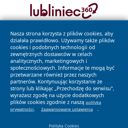
Nasza strona korzysta z plików cookies, aby
działała prawidłowo. Używamy także plików
cookies i podobnych technologii od
zewnętrznych dostawców w celach
analitycznych, marketingowych i
Copyright © 2026 czestochowanews.pl Wszystkie prawa
społecznościowych. Informacje te mogą być
zastrzeżone.
przetwarzane również przez naszych
partnerów. Kontynuując korzystanie ze
strony lub klikając „Przechodzę do serwisu",
Polityka
Polityka
wyrażasz zgodę na użycie dodatkowych
News
Autorzy
Prywatności
Cookies
plików cookies zgodnie z naszą
polityką
.
.
prywatności
Zaawansowane ustawienia
cześć
Polityka Cookies