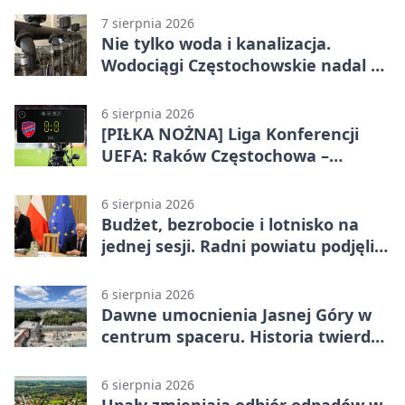
7 sierpnia 2026
Nie tylko woda i kanalizacja.
Wodociągi Częstochowskie nadal w
systemie EMAS
6 sierpnia 2026
[PIŁKA NOŻNA] Liga Konferencji
UEFA: Raków Częstochowa –
Hammarby FF 0:0 w pierwszym
meczu III rundy eliminacji
6 sierpnia 2026
Budżet, bezrobocie i lotnisko na
jednej sesji. Radni powiatu podjęli
decyzje
6 sierpnia 2026
Dawne umocnienia Jasnej Góry w
centrum spaceru. Historia twierdzy
z nowej perspektywy
6 sierpnia 2026