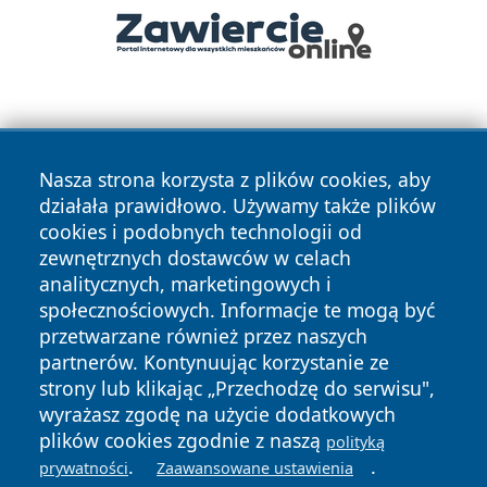
Nasza strona korzysta z plików cookies, aby
działała prawidłowo. Używamy także plików
cookies i podobnych technologii od
Copyright © 2026 czestochowanews.pl Wszystkie prawa
zewnętrznych dostawców w celach
zastrzeżone.
analitycznych, marketingowych i
społecznościowych. Informacje te mogą być
przetwarzane również przez naszych
Polityka
Polityka
News
Autorzy
partnerów. Kontynuując korzystanie ze
Prywatności
Cookies
strony lub klikając „Przechodzę do serwisu",
wyrażasz zgodę na użycie dodatkowych
cześć
plików cookies zgodnie z naszą
polityką
.
.
prywatności
Zaawansowane ustawienia