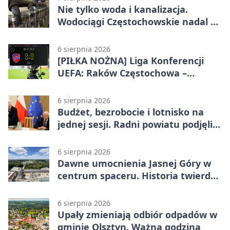
Nie tylko woda i kanalizacja.
Wodociągi Częstochowskie nadal w
systemie EMAS
6 sierpnia 2026
[PIŁKA NOŻNA] Liga Konferencji
UEFA: Raków Częstochowa –
Hammarby FF 0:0 w pierwszym
meczu III rundy eliminacji
6 sierpnia 2026
Budżet, bezrobocie i lotnisko na
jednej sesji. Radni powiatu podjęli
decyzje
6 sierpnia 2026
Dawne umocnienia Jasnej Góry w
centrum spaceru. Historia twierdzy
z nowej perspektywy
6 sierpnia 2026
Upały zmieniają odbiór odpadów w
gminie Olsztyn. Ważna godzina