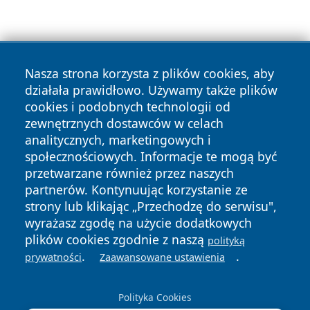
Nasza strona korzysta z plików cookies, aby
działała prawidłowo. Używamy także plików
cookies i podobnych technologii od
Copyright © 2026 czestochowanews.pl Wszystkie prawa
zewnętrznych dostawców w celach
zastrzeżone.
analitycznych, marketingowych i
społecznościowych. Informacje te mogą być
przetwarzane również przez naszych
Polityka
Polityka
News
Autorzy
partnerów. Kontynuując korzystanie ze
Prywatności
Cookies
strony lub klikając „Przechodzę do serwisu",
wyrażasz zgodę na użycie dodatkowych
cześć
plików cookies zgodnie z naszą
polityką
.
.
prywatności
Zaawansowane ustawienia
Polityka Cookies