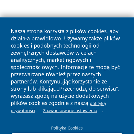
Nasza strona korzysta z plików cookies, aby
działała prawidłowo. Używamy także plików
cookies i podobnych technologii od
Copyright © 2026 czestochowanews.pl Wszystkie prawa
zewnętrznych dostawców w celach
zastrzeżone.
analitycznych, marketingowych i
społecznościowych. Informacje te mogą być
przetwarzane również przez naszych
Polityka
Polityka
News
Autorzy
partnerów. Kontynuując korzystanie ze
Prywatności
Cookies
strony lub klikając „Przechodzę do serwisu",
wyrażasz zgodę na użycie dodatkowych
cześć
plików cookies zgodnie z naszą
polityką
.
.
prywatności
Zaawansowane ustawienia
Polityka Cookies