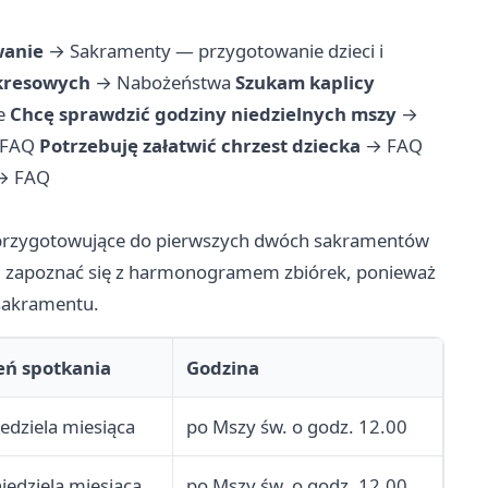
wanie
→
Sakramenty — przygotowanie dzieci i
okresowych
→
Nabożeństwa
Szukam kaplicy
e
Chcę sprawdzić godziny niedzielnych mszy
→
FAQ
Potrzebuję załatwić chrzest dziecka
→
FAQ
→
FAQ
 przygotowujące do pierwszych dwóch sakramentów
inni zapoznać się z harmonogramem zbiórek, ponieważ
 sakramentu.
eń spotkania
Godzina
iedziela miesiąca
po Mszy św. o godz. 12.00
niedziela miesiąca
po Mszy św. o godz. 12.00