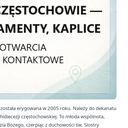
e została erygowana w 2005 roku. Należy do dekanatu
idiecezji częstochowskiej. To młoda wspólnota,
zia Bożego, czerpiąc z duchowości św. Siostry