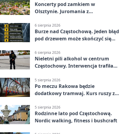
Koncerty pod zamkiem w
Olsztynie. Juromania z
mappingiem i efektami
6 sierpnia 2026
Burze nad Częstochową. Jeden błąd
pod drzewem może skończyć się
tragedią
6 sierpnia 2026
Nieletni pili alkohol w centrum
Częstochowy. Interwencja trafiła
na policję
5 sierpnia 2026
Po meczu Rakowa będzie
dodatkowy tramwaj. Kurs ruszy ze
Stadionu Raków
5 sierpnia 2026
Rodzinne lato pod Częstochową.
Nordic walking, fitness i bushcraft