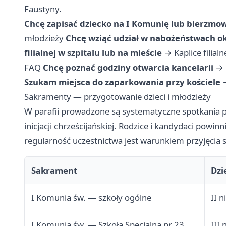
Faustyny.
Chcę zapisać dziecko na I Komunię lub bierzmo
młodzieży
Chcę wziąć udział w nabożeństwach 
filialnej w szpitalu lub na mieście
→
Kaplice filialn
FAQ
Chcę poznać godziny otwarcia kancelarii
→
Szukam miejsca do zaparkowania przy kościele
Sakramenty — przygotowanie dzieci i młodzieży
W parafii prowadzone są systematyczne spotkania
inicjacji chrześcijańskiej. Rodzice i kandydaci pow
regularność uczestnictwa jest warunkiem przyjęcia
Sakrament
Dzi
I Komunia św. — szkoły ogólne
II n
I Komunia św. — Szkoła Specjalna nr 23
III 