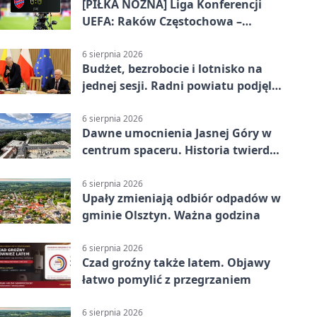
[PIŁKA NOŻNA] Liga Konferencji
UEFA: Raków Częstochowa –
Hammarby FF 0:0 w pierwszym
meczu III rundy eliminacji
6 sierpnia 2026
Budżet, bezrobocie i lotnisko na
jednej sesji. Radni powiatu podjęli
decyzje
6 sierpnia 2026
Dawne umocnienia Jasnej Góry w
centrum spaceru. Historia twierdzy
z nowej perspektywy
6 sierpnia 2026
Upały zmieniają odbiór odpadów w
gminie Olsztyn. Ważna godzina
6 sierpnia 2026
Czad groźny także latem. Objawy
łatwo pomylić z przegrzaniem
6 sierpnia 2026