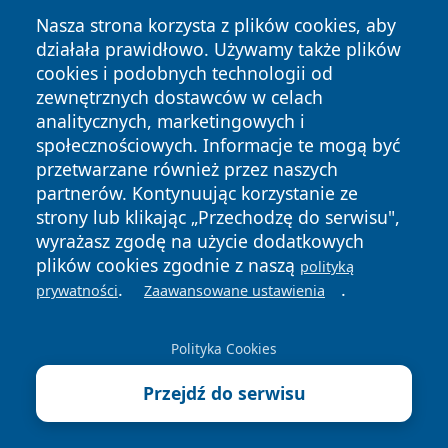
Nasza strona korzysta z plików cookies, aby
działała prawidłowo. Używamy także plików
cookies i podobnych technologii od
Copyright © 2026 czestochowanews.pl Wszystkie prawa
zewnętrznych dostawców w celach
zastrzeżone.
analitycznych, marketingowych i
społecznościowych. Informacje te mogą być
przetwarzane również przez naszych
Polityka
Polityka
News
Autorzy
partnerów. Kontynuując korzystanie ze
Prywatności
Cookies
strony lub klikając „Przechodzę do serwisu",
wyrażasz zgodę na użycie dodatkowych
cześć
plików cookies zgodnie z naszą
polityką
.
.
prywatności
Zaawansowane ustawienia
Polityka Cookies
Przejdź do serwisu