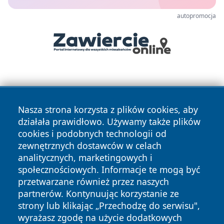
autopromocja
Nasza strona korzysta z plików cookies, aby
działała prawidłowo. Używamy także plików
cookies i podobnych technologii od
Copyright © 2026 czestochowanews.pl Wszystkie prawa
zewnętrznych dostawców w celach
zastrzeżone.
analitycznych, marketingowych i
społecznościowych. Informacje te mogą być
przetwarzane również przez naszych
Polityka
Polityka
News
Autorzy
partnerów. Kontynuując korzystanie ze
Prywatności
Cookies
strony lub klikając „Przechodzę do serwisu",
wyrażasz zgodę na użycie dodatkowych
cześć