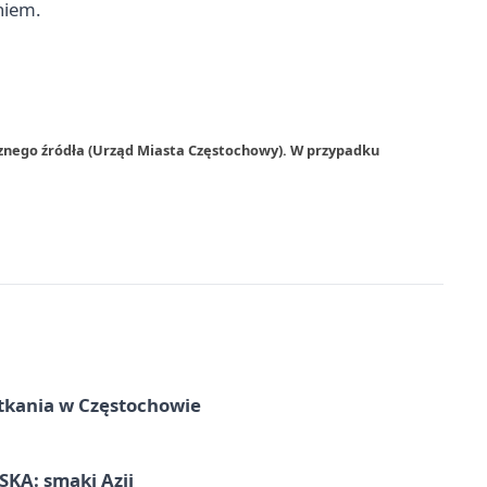
niem.
rznego źródła (Urząd Miasta Częstochowy). W przypadku
tkania w Częstochowie
KA: smaki Azji