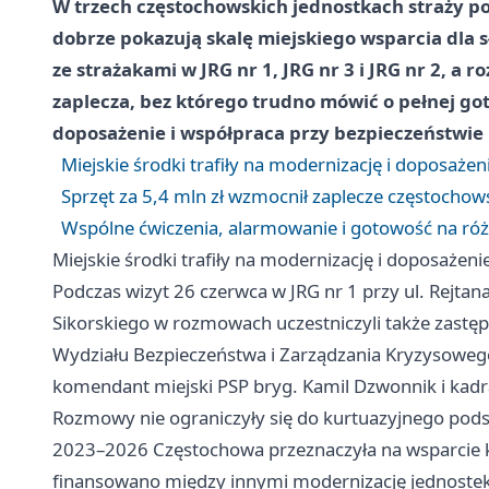
W trzech częstochowskich jednostkach straży po
dobrze pokazują skalę miejskiego wsparcia dla s
ze strażakami w JRG nr 1, JRG nr 3 i JRG nr 2, a 
zaplecza, bez którego trudno mówić o pełnej go
doposażenie i współpraca przy bezpieczeństwie
Miejskie środki trafiły na modernizację i doposażen
Sprzęt za 5,4 mln zł wzmocnił zaplecze częstochow
Wspólne ćwiczenia, alarmowanie i gotowość na ró
Miejskie środki trafiły na modernizację i doposażeni
Podczas wizyt 26 czerwca w JRG nr 1 przy ul. Rejtana, 
Sikorskiego w rozmowach uczestniczyli także zastęp
Wydziału Bezpieczeństwa i Zarządzania Kryzysowego
komendant miejski PSP bryg. Kamil Dzwonnik i kadr
Rozmowy nie ograniczyły się do kurtuazyjnego pod
2023–2026 Częstochowa przeznaczyła na wsparcie ko
finansowano między innymi modernizację jednostek,