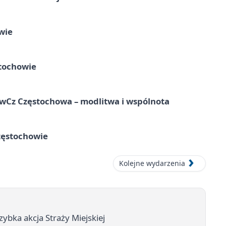
wie
tochowie
hwCz Częstochowa – modlitwa i wspólnota
zęstochowie
Kolejne wydarzenia
zybka akcja Straży Miejskiej