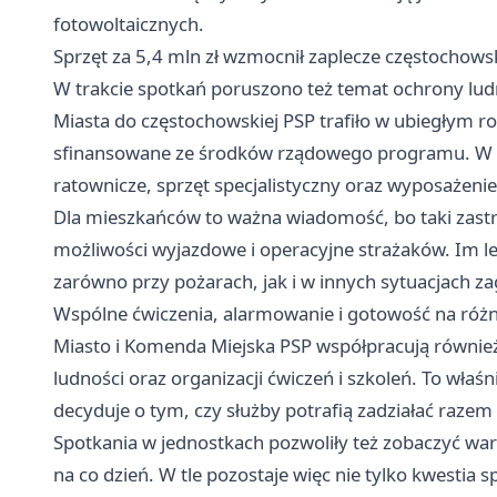
fotowoltaicznych.
Sprzęt za 5,4 mln zł wzmocnił zaplecze częstochows
W trakcie spotkań poruszono też temat ochrony ludn
Miasta do częstochowskiej PSP trafiło w ubiegłym ro
sfinansowane ze środków rządowego programu. W pa
ratownicze, sprzęt specjalistyczny oraz wyposażeni
Dla mieszkańców to ważna wiadomość, bo taki zastr
możliwości wyjazdowe i operacyjne strażaków. Im l
zarówno przy pożarach, jak i w innych sytuacjach za
Wspólne ćwiczenia, alarmowanie i gotowość na róż
Miasto i Komenda Miejska PSP współpracują równie
ludności oraz organizacji ćwiczeń i szkoleń. To właś
decyduje o tym, czy służby potrafią zadziałać razem
Spotkania w jednostkach pozwoliły też zobaczyć waru
na co dzień. W tle pozostaje więc nie tylko kwestia s