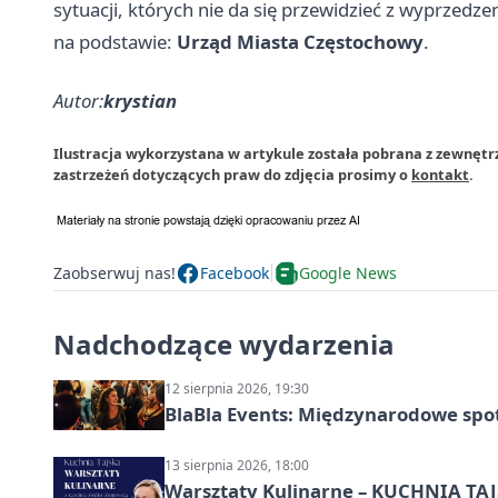
sytuacji, których nie da się przewidzieć z wyprzedze
na podstawie:
Urząd Miasta Częstochowy
.
Autor:
krystian
Ilustracja wykorzystana w artykule została pobrana z zewnęt
zastrzeżeń dotyczących praw do zdjęcia prosimy o
kontakt
.
Zaobserwuj nas!
Facebook
Google News
Nadchodzące wydarzenia
12 sierpnia 2026, 19:30
BlaBla Events: Międzynarodowe spo
13 sierpnia 2026, 18:00
Warsztaty Kulinarne – KUCHNIA TAJS