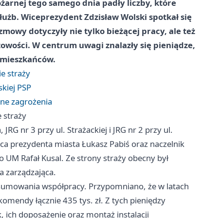
żarnej tego samego dnia padły liczby, które
łużb. Wiceprezydent Zdzisław Wolski spotkał się
rozmowy dotyczyły nie tylko bieżącej pracy, ale też
towości. W centrum uwagi znalazły się pieniądze,
 mieszkańców.
ie straży
skiej PSP
żne zagrożenia
e straży
JRG nr 3 przy ul. Strażackiej i JRG nr 2 przy ul.
ca prezydenta miasta Łukasz Pabiś oraz naczelnik
 UM Rafał Kusal. Ze strony straży obecny był
a zarządzająca.
sumowania współpracy. Przypomniano, że w latach
mendy łącznie 435 tys. zł. Z tych pieniędzy
 ich doposażenie oraz montaż instalacji