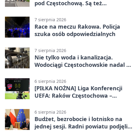
pod Częstochową. Są też
bezpieczniejsze przejścia
7 sierpnia 2026
Race na meczu Rakowa. Policja
szuka osób odpowiedzialnych
7 sierpnia 2026
Nie tylko woda i kanalizacja.
Wodociągi Częstochowskie nadal w
systemie EMAS
6 sierpnia 2026
[PIŁKA NOŻNA] Liga Konferencji
UEFA: Raków Częstochowa –
Hammarby FF 0:0 w pierwszym
meczu III rundy eliminacji
6 sierpnia 2026
Budżet, bezrobocie i lotnisko na
jednej sesji. Radni powiatu podjęli
decyzje