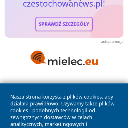
czestochowanews.pl!
SPRAWDŹ SZCZEGÓŁY
autopromocja
Nasza strona korzysta z plików cookies, aby
działała prawidłowo. Używamy także plików
cookies i podobnych technologii od
Copyright © 2026 czestochowanews.pl Wszystkie prawa
zewnętrznych dostawców w celach
zastrzeżone.
analitycznych, marketingowych i