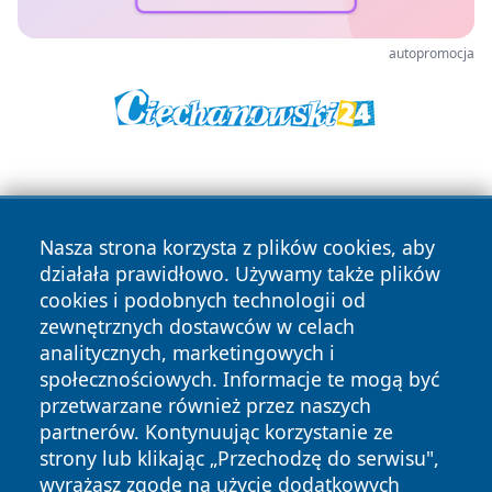
autopromocja
Nasza strona korzysta z plików cookies, aby
działała prawidłowo. Używamy także plików
cookies i podobnych technologii od
Copyright © 2026 czestochowanews.pl Wszystkie prawa
zewnętrznych dostawców w celach
zastrzeżone.
analitycznych, marketingowych i
społecznościowych. Informacje te mogą być
przetwarzane również przez naszych
Polityka
Polityka
News
Autorzy
partnerów. Kontynuując korzystanie ze
Prywatności
Cookies
strony lub klikając „Przechodzę do serwisu",
wyrażasz zgodę na użycie dodatkowych
cześć