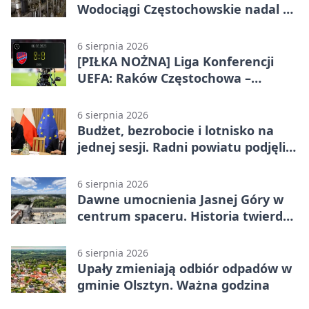
Wodociągi Częstochowskie nadal w
systemie EMAS
6 sierpnia 2026
[PIŁKA NOŻNA] Liga Konferencji
UEFA: Raków Częstochowa –
Hammarby FF 0:0 w pierwszym
meczu III rundy eliminacji
6 sierpnia 2026
Budżet, bezrobocie i lotnisko na
jednej sesji. Radni powiatu podjęli
decyzje
6 sierpnia 2026
Dawne umocnienia Jasnej Góry w
centrum spaceru. Historia twierdzy
z nowej perspektywy
6 sierpnia 2026
Upały zmieniają odbiór odpadów w
gminie Olsztyn. Ważna godzina