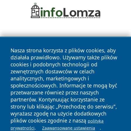
Nasza strona korzysta z plików cookies, aby
działała prawidłowo. Używamy także plików
cookies i podobnych technologii od
Copyright © 2026 czestochowanews.pl Wszystkie prawa
zewnętrznych dostawców w celach
zastrzeżone.
analitycznych, marketingowych i
społecznościowych. Informacje te mogą być
przetwarzane również przez naszych
Polityka
Polityka
News
Autorzy
partnerów. Kontynuując korzystanie ze
Prywatności
Cookies
strony lub klikając „Przechodzę do serwisu",
wyrażasz zgodę na użycie dodatkowych
cześć
plików cookies zgodnie z naszą
polityką
.
.
prywatności
Zaawansowane ustawienia