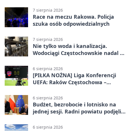
bezpieczniejsze przejścia
7 sierpnia 2026
Race na meczu Rakowa. Policja
szuka osób odpowiedzialnych
7 sierpnia 2026
Nie tylko woda i kanalizacja.
Wodociągi Częstochowskie nadal w
systemie EMAS
6 sierpnia 2026
[PIŁKA NOŻNA] Liga Konferencji
UEFA: Raków Częstochowa –
Hammarby FF 0:0 w pierwszym
meczu III rundy eliminacji
6 sierpnia 2026
Budżet, bezrobocie i lotnisko na
jednej sesji. Radni powiatu podjęli
decyzje
6 sierpnia 2026