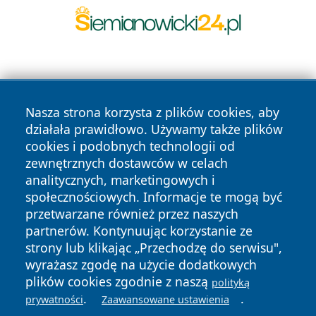
Nasza strona korzysta z plików cookies, aby
działała prawidłowo. Używamy także plików
cookies i podobnych technologii od
Copyright © 2026 czestochowanews.pl Wszystkie prawa
zewnętrznych dostawców w celach
zastrzeżone.
analitycznych, marketingowych i
społecznościowych. Informacje te mogą być
przetwarzane również przez naszych
Polityka
Polityka
News
Autorzy
partnerów. Kontynuując korzystanie ze
Prywatności
Cookies
strony lub klikając „Przechodzę do serwisu",
wyrażasz zgodę na użycie dodatkowych
cześć
plików cookies zgodnie z naszą
polityką
.
.
prywatności
Zaawansowane ustawienia