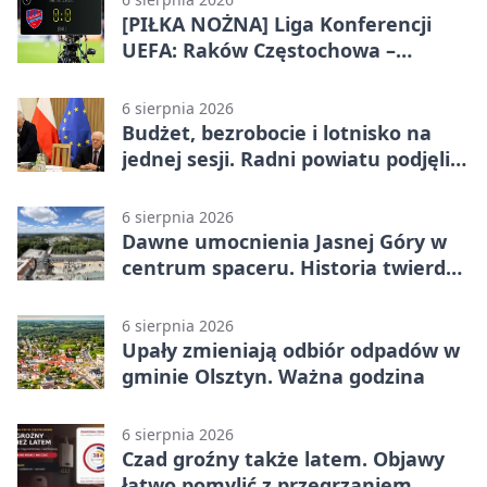
[PIŁKA NOŻNA] Liga Konferencji
UEFA: Raków Częstochowa –
Hammarby FF 0:0 w pierwszym
meczu III rundy eliminacji
6 sierpnia 2026
Budżet, bezrobocie i lotnisko na
jednej sesji. Radni powiatu podjęli
decyzje
6 sierpnia 2026
Dawne umocnienia Jasnej Góry w
centrum spaceru. Historia twierdzy
z nowej perspektywy
6 sierpnia 2026
Upały zmieniają odbiór odpadów w
gminie Olsztyn. Ważna godzina
6 sierpnia 2026
Czad groźny także latem. Objawy
łatwo pomylić z przegrzaniem