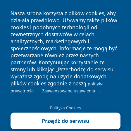
Nasza strona korzysta z plików cookies, aby
działała prawidłowo. Używamy także plików
cookies i podobnych technologii od
Copyright © 2026 czestochowanews.pl Wszystkie prawa
zewnętrznych dostawców w celach
zastrzeżone.
analitycznych, marketingowych i
społecznościowych. Informacje te mogą być
przetwarzane również przez naszych
Polityka
Polityka
News
Autorzy
partnerów. Kontynuując korzystanie ze
Prywatności
Cookies
strony lub klikając „Przechodzę do serwisu",
wyrażasz zgodę na użycie dodatkowych
cześć
plików cookies zgodnie z naszą
polityką
.
.
prywatności
Zaawansowane ustawienia
Polityka Cookies
Przejdź do serwisu