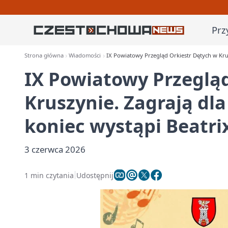
Prz
Strona główna
Wiadomości
IX Powiatowy Przegląd Orkiestr Dętych w Krus
IX Powiatowy Przeglą
Kruszynie. Zagrają dl
koniec wystąpi Beatri
3 czerwca 2026
1 min czytania
Udostępnij