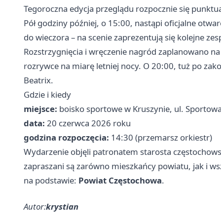
Tegoroczna edycja przeglądu rozpocznie się punktua
Pół godziny później, o 15:00, nastąpi oficjalne ot
do wieczora – na scenie zaprezentują się kolejne zesp
Rozstrzygnięcia i wręczenie nagród zaplanowano na 
rozrywce na miarę letniej nocy. O 20:00, tuż po zakoń
Beatrix.
Gdzie i kiedy
miejsce:
boisko sportowe w Kruszynie, ul. Sportowa
data:
20 czerwca 2026 roku
godzina rozpoczęcia:
14:30 (przemarsz orkiestr)
Wydarzenie objęli patronatem starosta częstochows
zapraszani są zarówno mieszkańcy powiatu, jak i ws
na podstawie:
Powiat Częstochowa
.
Autor:
krystian