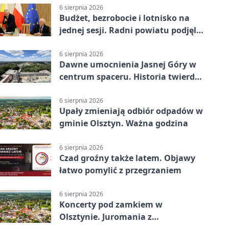
6 sierpnia 2026
Budżet, bezrobocie i lotnisko na
jednej sesji. Radni powiatu podjęli
decyzje
6 sierpnia 2026
Dawne umocnienia Jasnej Góry w
centrum spaceru. Historia twierdzy
z nowej perspektywy
6 sierpnia 2026
Upały zmieniają odbiór odpadów w
gminie Olsztyn. Ważna godzina
6 sierpnia 2026
Czad groźny także latem. Objawy
łatwo pomylić z przegrzaniem
6 sierpnia 2026
Koncerty pod zamkiem w
Olsztynie. Juromania z
mappingiem i efektami