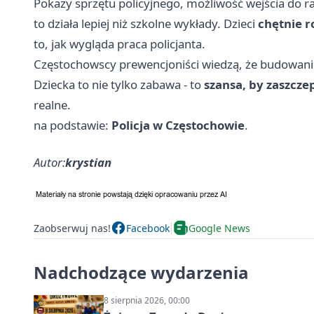
Pokazy sprzętu policyjnego, możliwość wejścia do r
to działa lepiej niż szkolne wykłady. Dzieci
chętnie 
to, jak wygląda praca policjanta.
Częstochowscy prewencjoniści wiedzą, że budowanie r
Dziecka to nie tylko zabawa - to
szansa, by zaszcz
realne.
na podstawie:
Policja w Częstochowie
.
Autor:
krystian
Zaobserwuj nas!
Facebook
Google News
Nadchodzące wydarzenia
8 sierpnia 2026, 00:00