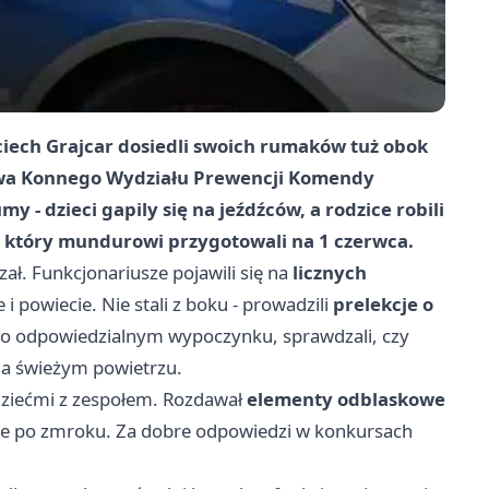
jciech Grajcar dosiedli swoich rumaków tuż obok
iwa Konnego Wydziału Prewencji Komendy
y - dzieci gapily się na jeźdźców, a rodzice robili
, który mundurowi przygotowali na 1 czerwca.
ł. Funkcjonariusze pojawili się na
licznych
 i powiecie. Nie stali z boku - prowadzili
prelekcje o
i o odpowiedzialnym wypoczynku, sprawdzali, czy
na świeżym powietrzu.
dziećmi z zespołem. Rozdawał
elementy odblaskowe
ycie po zmroku. Za dobre odpowiedzi w konkursach