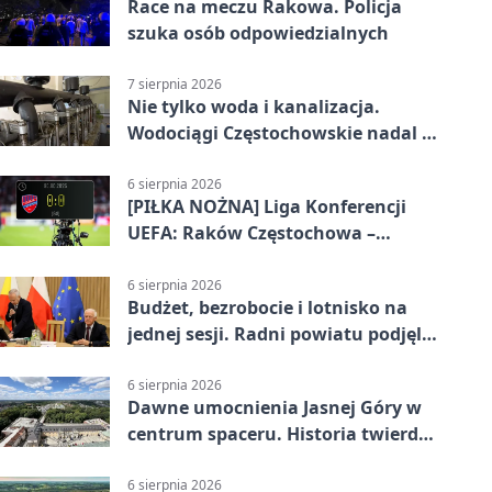
Race na meczu Rakowa. Policja
szuka osób odpowiedzialnych
7 sierpnia 2026
Nie tylko woda i kanalizacja.
Wodociągi Częstochowskie nadal w
systemie EMAS
6 sierpnia 2026
[PIŁKA NOŻNA] Liga Konferencji
UEFA: Raków Częstochowa –
Hammarby FF 0:0 w pierwszym
meczu III rundy eliminacji
6 sierpnia 2026
Budżet, bezrobocie i lotnisko na
jednej sesji. Radni powiatu podjęli
decyzje
6 sierpnia 2026
Dawne umocnienia Jasnej Góry w
centrum spaceru. Historia twierdzy
z nowej perspektywy
6 sierpnia 2026