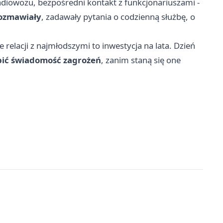
adiowozu, bezpośredni kontakt z funkcjonariuszami -
rozmawiały
, zadawały pytania o codzienną służbę, o
elacji z najmłodszymi to inwestycja na lata. Dzień
epić świadomość zagrożeń
, zanim staną się one