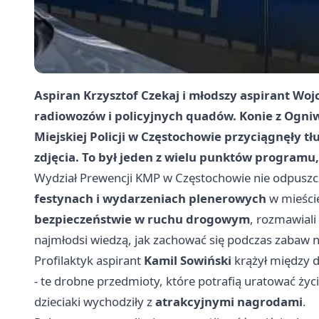
Aspiran Krzysztof Czekaj i młodszy aspirant Wo
radiowozów i policyjnych quadów. Konie z Ogn
Miejskiej Policji w Częstochowie przyciągnęły tłum
zdjęcia. To był jeden z wielu punktów programu
Wydział Prewencji KMP w Częstochowie nie odpuszcza
festynach i wydarzeniach plenerowych
w mieście
bezpieczeństwie w ruchu drogowym
, rozmawial
najmłodsi wiedzą, jak zachować się podczas zabaw 
Profilaktyk aspirant
Kamil Sowiński
krążył między 
- te drobne przedmioty, które potrafią uratować ż
dzieciaki wychodziły z
atrakcyjnymi nagrodami
.