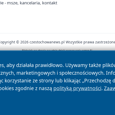
e - msze, kancelaria, kontakt
Copyright © 2026 czestochowanews.pl Wszystkie prawa zastrzeżone
News
Autorzy
Polityka Prywatności
Polityka Cookie
es, aby działała prawidłowo. Używamy także plik
cznych, marketingowych i społecznościowych. Inf
 korzystanie ze strony lub klikając „Przechodzę 
ookies zgodnie z naszą
polityką prywatności
.
Zaaw