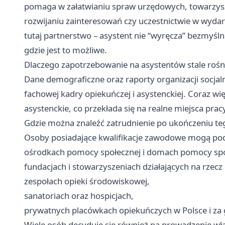
pomaga w załatwianiu spraw urzędowych, towarzyszy
rozwijaniu zainteresowań czy uczestnictwie w wyda
tutaj partnerstwo – asystent nie “wyręcza” bezmyśln
gdzie jest to możliwe.
Dlaczego zapotrzebowanie na asystentów stale rośn
Dane demograficzne oraz raporty organizacji socja
fachowej kadry opiekuńczej i asystenckiej. Coraz wi
asystenckie, co przekłada się na realne miejsca prac
Gdzie można znaleźć zatrudnienie po ukończeniu te
Osoby posiadające kwalifikacje zawodowe mogą pod
ośrodkach pomocy społecznej i domach pomocy spo
fundacjach i stowarzyszeniach działających na rzec
zespołach opieki środowiskowej,
sanatoriach oraz hospicjach,
prywatnych placówkach opiekuńczych w Polsce i za 
Wiele osób decyduje się również na prowadzenie włas