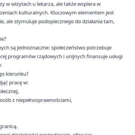
 w wizytach u lekarza, ale także wspiera w
rzeniach kulturalnych. Kluczowym elementem jest
ie, ale stymuluje podopiecznego do działania tam,
ie?
lnych są jednoznaczne: społeczeństwo potrzebuje
ęcej programów rządowych i unijnych finansuje usługi
y.
go kierunku?
jąć pracę w:
łecznej,
z osób z niepełnosprawnościami,
granicą.
nej działalności gospodarczej, oferując