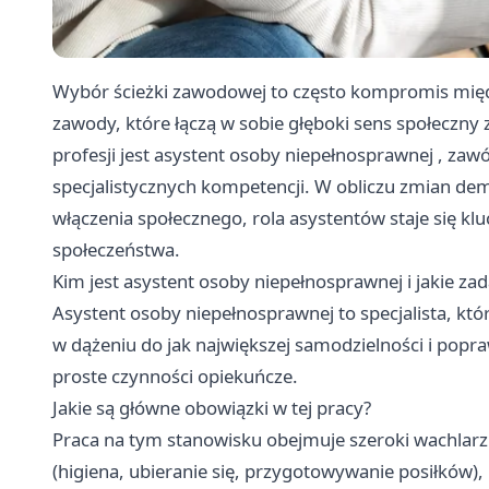
Wybór ścieżki zawodowej to często kompromis międ
zawody, które łączą w sobie głęboki sens społeczny z
profesji jest
asystent osoby niepełnosprawnej
, zawó
specjalistycznych kompetencji. W obliczu zmian de
włączenia społecznego, rola asystentów staje się 
społeczeństwa.
Kim jest asystent osoby niepełnosprawnej i jakie za
Asystent osoby niepełnosprawnej to specjalista, k
w dążeniu do jak największej samodzielności i popra
proste czynności opiekuńcze.
Jakie są główne obowiązki w tej pracy?
Praca na tym stanowisku obejmuje szeroki wachlar
(higiena, ubieranie się, przygotowywanie posiłków)