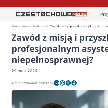
Prz
Strona główna
Wiadomości
Zawód z misją i przyszłością – jak zostać pr
Zawód z misją i przyszł
profesjonalnym asyst
niepełnosprawnej?
29 maja 2026
4 min czytania
Udostępnij