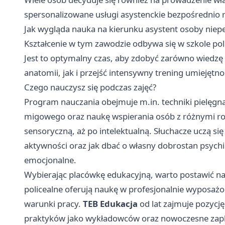
spersonalizowane usługi asystenckie bezpośrednio 
Jak wygląda nauka na kierunku asystent osoby niep
Kształcenie w tym zawodzie odbywa się w szkole poli
Jest to optymalny czas, aby zdobyć zarówno wiedzę t
anatomii, jak i przejść intensywny trening umiejętn
Czego nauczysz się podczas zajęć?
Program nauczania obejmuje m.in. techniki pielęgna
migowego oraz naukę wspierania osób z różnymi ro
sensoryczną, aż po intelektualną. Słuchacze uczą s
aktywności oraz jak dbać o własny dobrostan psych
emocjonalne.
Wybierając placówkę edukacyjną, warto postawić na
policealne oferują naukę w profesjonalnie wyposażo
warunki pracy.
TEB Edukacja
od lat zajmuje pozycj
praktyków jako wykładowców oraz nowoczesne zapl