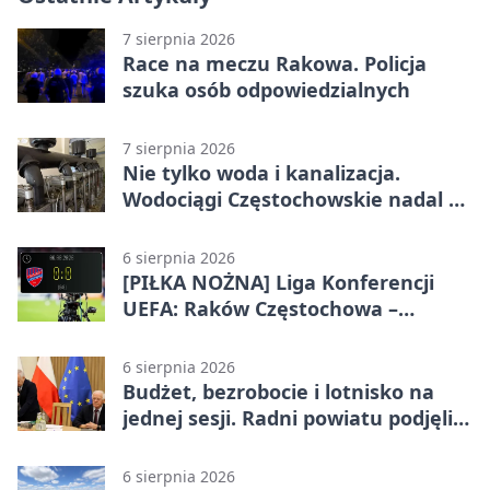
7 sierpnia 2026
Race na meczu Rakowa. Policja
szuka osób odpowiedzialnych
7 sierpnia 2026
Nie tylko woda i kanalizacja.
Wodociągi Częstochowskie nadal w
systemie EMAS
6 sierpnia 2026
[PIŁKA NOŻNA] Liga Konferencji
UEFA: Raków Częstochowa –
Hammarby FF 0:0 w pierwszym
meczu III rundy eliminacji
6 sierpnia 2026
Budżet, bezrobocie i lotnisko na
jednej sesji. Radni powiatu podjęli
decyzje
6 sierpnia 2026