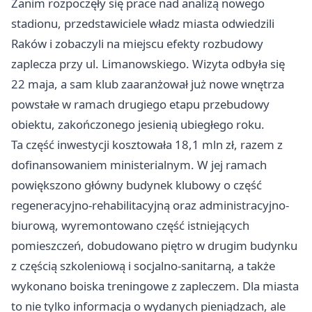
Zanim rozpoczęły się prace nad analizą nowego
stadionu, przedstawiciele władz miasta odwiedzili
Raków i zobaczyli na miejscu efekty rozbudowy
zaplecza przy ul. Limanowskiego. Wizyta odbyła się
22 maja, a sam klub zaaranżował już nowe wnętrza
powstałe w ramach drugiego etapu przebudowy
obiektu, zakończonego jesienią ubiegłego roku.
Ta część inwestycji kosztowała 18,1 mln zł, razem z
dofinansowaniem ministerialnym. W jej ramach
powiększono główny budynek klubowy o część
regeneracyjno-rehabilitacyjną oraz administracyjno-
biurową, wyremontowano część istniejących
pomieszczeń, dobudowano piętro w drugim budynku
z częścią szkoleniową i socjalno-sanitarną, a także
wykonano boiska treningowe z zapleczem. Dla miasta
to nie tylko informacja o wydanych pieniądzach, ale