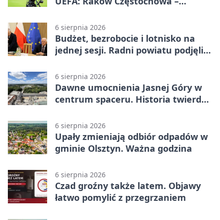
UEFA: Raków Częstochowa –
Hammarby FF 0:0 w pierwszym
meczu III rundy eliminacji
6 sierpnia 2026
Budżet, bezrobocie i lotnisko na
jednej sesji. Radni powiatu podjęli
decyzje
6 sierpnia 2026
Dawne umocnienia Jasnej Góry w
centrum spaceru. Historia twierdzy
z nowej perspektywy
6 sierpnia 2026
Upały zmieniają odbiór odpadów w
gminie Olsztyn. Ważna godzina
6 sierpnia 2026
Czad groźny także latem. Objawy
łatwo pomylić z przegrzaniem