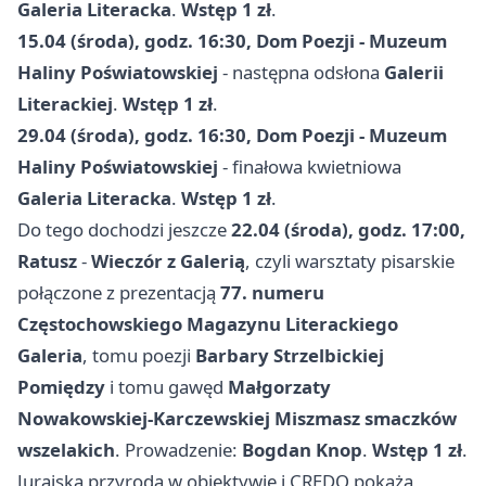
Galeria Literacka
.
Wstęp 1 zł
.
15.04 (środa), godz. 16:30, Dom Poezji - Muzeum
Haliny Poświatowskiej
- następna odsłona
Galerii
Literackiej
.
Wstęp 1 zł
.
29.04 (środa), godz. 16:30, Dom Poezji - Muzeum
Haliny Poświatowskiej
- finałowa kwietniowa
Galeria Literacka
.
Wstęp 1 zł
.
Do tego dochodzi jeszcze
22.04 (środa), godz. 17:00,
Ratusz
-
Wieczór z Galerią
, czyli warsztaty pisarskie
połączone z prezentacją
77. numeru
Częstochowskiego Magazynu Literackiego
Galeria
, tomu poezji
Barbary Strzelbickiej
Pomiędzy
i tomu gawęd
Małgorzaty
Nowakowskiej-Karczewskiej Miszmasz smaczków
wszelakich
. Prowadzenie:
Bogdan Knop
.
Wstęp 1 zł
.
Jurajska przyroda w obiektywie i CREDO pokażą