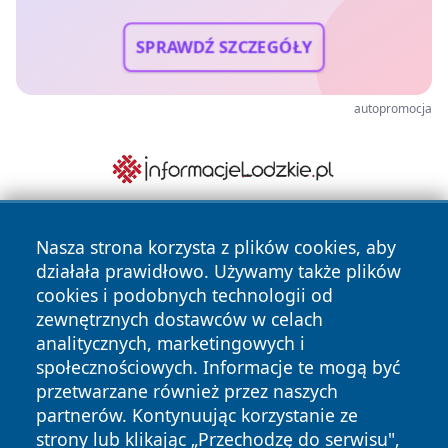
SPRAWDŹ SZCZEGÓŁY
autopromocja
Nasza strona korzysta z plików cookies, aby
działała prawidłowo. Używamy także plików
cookies i podobnych technologii od
zewnętrznych dostawców w celach
analitycznych, marketingowych i
Copyright © 2026 czestochowanews.pl Wszystkie prawa
społecznościowych. Informacje te mogą być
zastrzeżone.
przetwarzane również przez naszych
partnerów. Kontynuując korzystanie ze
strony lub klikając „Przechodzę do serwisu",