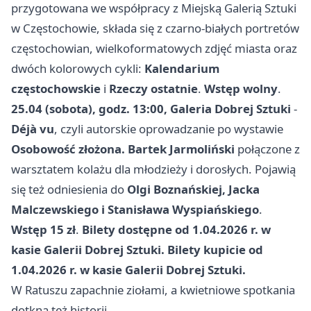
przygotowana we współpracy z Miejską Galerią Sztuki
w Częstochowie, składa się z czarno-białych portretów
częstochowian, wielkoformatowych zdjęć miasta oraz
dwóch kolorowych cykli:
Kalendarium
częstochowskie
i
Rzeczy ostatnie
.
Wstęp wolny
.
25.04 (sobota), godz. 13:00, Galeria Dobrej Sztuki
-
Déjà vu
, czyli autorskie oprowadzanie po wystawie
Osobowość złożona. Bartek Jarmoliński
połączone z
warsztatem kolażu dla młodzieży i dorosłych. Pojawią
się też odniesienia do
Olgi Boznańskiej, Jacka
Malczewskiego i Stanisława Wyspiańskiego
.
Wstęp 15 zł
.
Bilety dostępne od 1.04.2026 r. w
kasie Galerii Dobrej Sztuki. Bilety kupicie od
1.04.2026 r. w kasie Galerii Dobrej Sztuki.
W Ratuszu zapachnie ziołami, a kwietniowe spotkania
dotkną też historii