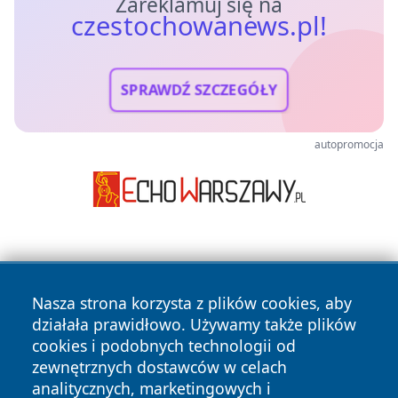
Zareklamuj się na
czestochowanews.pl!
SPRAWDŹ SZCZEGÓŁY
autopromocja
Nasza strona korzysta z plików cookies, aby
działała prawidłowo. Używamy także plików
cookies i podobnych technologii od
Copyright © 2026 czestochowanews.pl Wszystkie prawa
zewnętrznych dostawców w celach
zastrzeżone.
analitycznych, marketingowych i