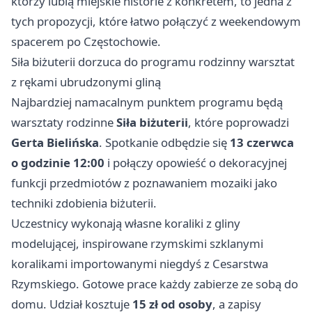
którzy lubią miejskie historie z konkretem, to jedna z
tych propozycji, które łatwo połączyć z weekendowym
spacerem po Częstochowie.
Siła biżuterii dorzuca do programu rodzinny warsztat
z rękami ubrudzonymi gliną
Najbardziej namacalnym punktem programu będą
warsztaty rodzinne
Siła biżuterii
, które poprowadzi
Gerta Bielińska
. Spotkanie odbędzie się
13 czerwca
o godzinie 12:00
i połączy opowieść o dekoracyjnej
funkcji przedmiotów z poznawaniem mozaiki jako
techniki zdobienia biżuterii.
Uczestnicy wykonają własne koraliki z gliny
modelującej, inspirowane rzymskimi szklanymi
koralikami importowanymi niegdyś z Cesarstwa
Rzymskiego. Gotowe prace każdy zabierze ze sobą do
domu. Udział kosztuje
15 zł od osoby
, a zapisy