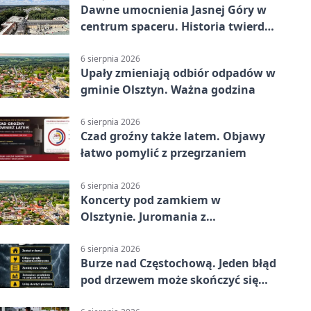
Dawne umocnienia Jasnej Góry w
centrum spaceru. Historia twierdzy
z nowej perspektywy
6 sierpnia 2026
Upały zmieniają odbiór odpadów w
gminie Olsztyn. Ważna godzina
6 sierpnia 2026
Czad groźny także latem. Objawy
łatwo pomylić z przegrzaniem
6 sierpnia 2026
Koncerty pod zamkiem w
Olsztynie. Juromania z
mappingiem i efektami
6 sierpnia 2026
Burze nad Częstochową. Jeden błąd
pod drzewem może skończyć się
tragedią