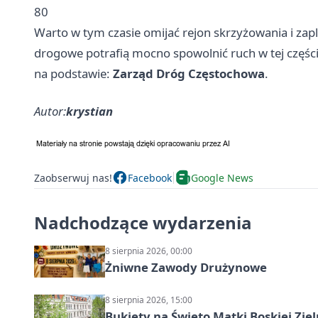
80
Warto w tym czasie omijać rejon skrzyżowania i zap
drogowe potrafią mocno spowolnić ruch w tej części
na podstawie:
Zarząd Dróg Częstochowa
.
Autor:
krystian
Zaobserwuj nas!
Facebook
Google News
Nadchodzące wydarzenia
8 sierpnia 2026, 00:00
Żniwne Zawody Drużynowe
8 sierpnia 2026, 15:00
Bukiety na Święto Matki Boskiej Ziel