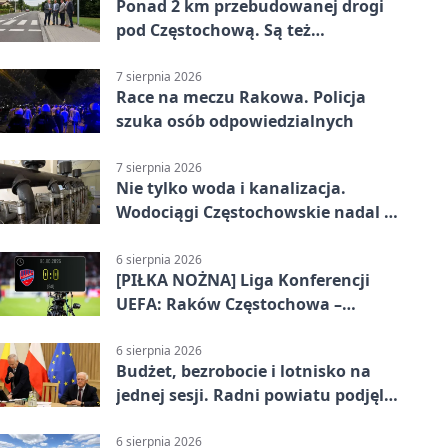
Ponad 2 km przebudowanej drogi
pod Częstochową. Są też
bezpieczniejsze przejścia
7 sierpnia 2026
Race na meczu Rakowa. Policja
szuka osób odpowiedzialnych
7 sierpnia 2026
Nie tylko woda i kanalizacja.
Wodociągi Częstochowskie nadal w
systemie EMAS
6 sierpnia 2026
[PIŁKA NOŻNA] Liga Konferencji
UEFA: Raków Częstochowa –
Hammarby FF 0:0 w pierwszym
meczu III rundy eliminacji
6 sierpnia 2026
Budżet, bezrobocie i lotnisko na
jednej sesji. Radni powiatu podjęli
decyzje
6 sierpnia 2026