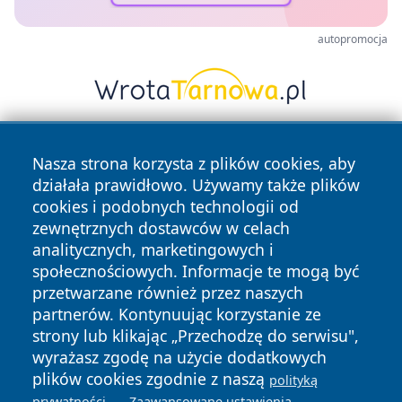
autopromocja
Nasza strona korzysta z plików cookies, aby
działała prawidłowo. Używamy także plików
cookies i podobnych technologii od
zewnętrznych dostawców w celach
analitycznych, marketingowych i
Copyright © 2026 czestochowanews.pl Wszystkie prawa
społecznościowych. Informacje te mogą być
zastrzeżone.
przetwarzane również przez naszych
partnerów. Kontynuując korzystanie ze
Polityka
Polityka
strony lub klikając „Przechodzę do serwisu",
News
Autorzy
Prywatności
Cookies
wyrażasz zgodę na użycie dodatkowych
plików cookies zgodnie z naszą
polityką
cześć
.
.
prywatności
Zaawansowane ustawienia