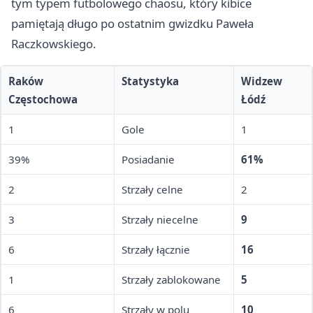
tym typem futbolowego chaosu, który kibice
pamiętają długo po ostatnim gwizdku Paweła
Raczkowskiego.
Raków
Statystyka
Widzew
Częstochowa
Łódź
1
Gole
1
39%
Posiadanie
61%
2
Strzały celne
2
3
Strzały niecelne
9
6
Strzały łącznie
16
1
Strzały zablokowane
5
6
Strzały w polu
10