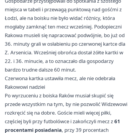
Gospodarze przystępowali do spotkania z szóstego
miejsca w tabeli i przewagą punktową nad gośćmi z
Łodzi, ale na boisku nie było widać różnicy, która
mogłaby zamknąć ten mecz wcześniej. Podopieczni
Rakowa musieli się napracować podwójnie, bo już od
36. minuty grali w osłabieniu po czerwonej kartce dla
Z. Arsenicia. Wcześniej obrońca dostał żółte kartki w
22. i 36. minucie, a to oznaczało dla gospodarzy
bardzo trudne dalsze 60 minut.
Czerwona kartka ustawiła mecz, ale nie odebrała
Rakowowi nadziei
Po wyrzuceniu z boiska Raków musiał skupić się
przede wszystkim na tym, by nie pozwolić Widzewowi
rozkręcić się na dobre. Goście mieli więcej piłki,
częściej byli przy futbolówce i zakończyli mecz z
61
procentami posiadania
, przy 39 procentach