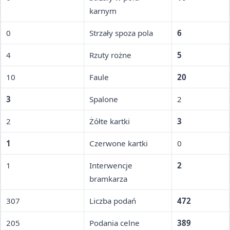
karnym
0
Strzały spoza pola
6
4
Rzuty rożne
5
10
Faule
20
3
Spalone
2
2
Żółte kartki
3
1
Czerwone kartki
0
1
Interwencje
2
bramkarza
307
Liczba podań
472
205
Podania celne
389