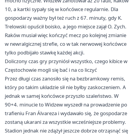
mocno fizyczne. Widzew zanotował aż 20 fauli, Raków
10, a kartki sypały się w końcówce regularnie. Dla
gospodarzy ważny był też ruch z 67. minuty, gdy K.
Trelowski opuścił boisko, a jego miejsce zajął O. Zych.
Raków musiał więc kończyć mecz po kolejnej zmianie
w newralgicznej strefie, co w tak nerwowej końcówce
tylko podbijało stawkę każdej akcji.
Doliczony czas gry przyniósł wszystko, czego kibice w
Częstochowie mogli się bać i na co liczyć
Przez długi czas zanosiło się na bezbramkowy remis,
który po takim układzie sił nie byłby zaskoczeniem. A
jednak w samej końcówce przyszło szaleństwo. W
90+4. minucie to Widzew wyszedł na prowadzenie po
trafieniu Fran Álvareza i wydawało się, że gospodarze
zostaną ukarani za wszystkie wcześniejsze problemy.
Stadion jednak nie zdążył jeszcze dobrze otrząsnąć się