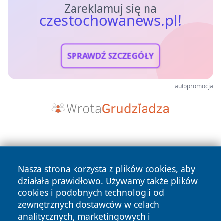
Zareklamuj się na
czestochowanews.pl!
SPRAWDŹ SZCZEGÓŁY
autopromocja
Nasza strona korzysta z plików cookies, aby
działała prawidłowo. Używamy także plików
cookies i podobnych technologii od
Copyright © 2026 czestochowanews.pl Wszystkie prawa
zewnętrznych dostawców w celach
zastrzeżone.
analitycznych, marketingowych i