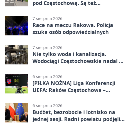
pod Częstochową. Są też
bezpieczniejsze przejścia
7 sierpnia 2026
Race na meczu Rakowa. Policja
szuka osób odpowiedzialnych
7 sierpnia 2026
Nie tylko woda i kanalizacja.
Wodociągi Częstochowskie nadal w
systemie EMAS
6 sierpnia 2026
[PIŁKA NOŻNA] Liga Konferencji
UEFA: Raków Częstochowa –
Hammarby FF 0:0 w pierwszym
meczu III rundy eliminacji
6 sierpnia 2026
Budżet, bezrobocie i lotnisko na
jednej sesji. Radni powiatu podjęli
decyzje