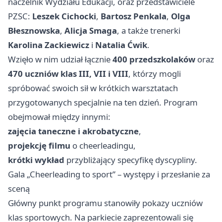
naczelnik Wydziału Edukacji, oraz przedstawiciele
PZSC:
Leszek Cichocki
,
Bartosz Penkala
,
Olga
Błesznowska
,
Alicja Smaga
, a także trenerki
Karolina Zackiewicz
i
Natalia Ćwik
.
Wzięło w nim udział łącznie
400 przedszkolaków
oraz
470 uczniów klas III, VII i VIII
, którzy mogli
spróbować swoich sił w krótkich warsztatach
przygotowanych specjalnie na ten dzień. Program
obejmował między innymi:
zajęcia taneczne i akrobatyczne
,
projekcję filmu
o cheerleadingu,
krótki wykład
przybliżający specyfikę dyscypliny.
Gala „Cheerleading to sport” – występy i przesłanie za
sceną
Główny punkt programu stanowiły pokazy uczniów
klas sportowych. Na parkiecie zaprezentowali się