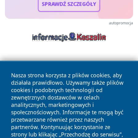
SPRAWDŹ SZCZEGÓŁY
autopromocja
Nasza strona korzysta z plików cookies, aby
działała prawidłowo. Używamy także plików
cookies i podobnych technologii od
Copyright © 2026 czestochowanews.pl Wszystkie prawa
zewnętrznych dostawców w celach
zastrzeżone.
analitycznych, marketingowych i
społecznościowych. Informacje te mogą być
przetwarzane również przez naszych
Polityka
Polityka
News
Autorzy
partnerów. Kontynuując korzystanie ze
Prywatności
Cookies
strony lub klikając „Przechodzę do serwisu",