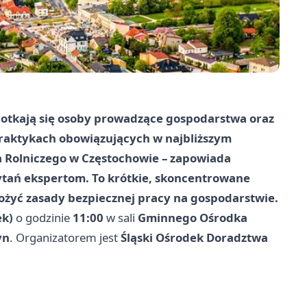
potkają się osoby prowadzące gospodarstwa oraz
praktykach obowiązujących w najbliższym
a Rolniczego w Częstochowie – zapowiada
ytań ekspertom. To krótkie, skoncentrowane
żyć zasady bezpiecznej pracy na gospodarstwie.
ek)
o godzinie
11:00
w sali
Gminnego Ośrodka
yn
. Organizatorem jest
Śląski Ośrodek Doradztwa