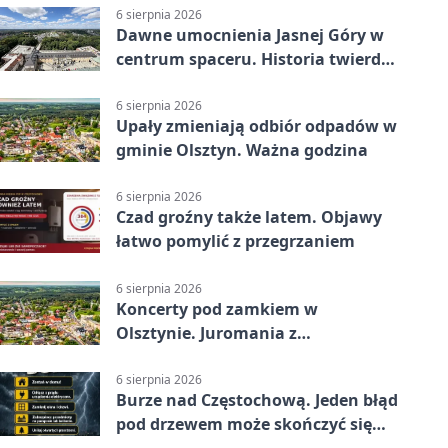
6 sierpnia 2026
Dawne umocnienia Jasnej Góry w
centrum spaceru. Historia twierdzy
z nowej perspektywy
6 sierpnia 2026
Upały zmieniają odbiór odpadów w
gminie Olsztyn. Ważna godzina
6 sierpnia 2026
Czad groźny także latem. Objawy
łatwo pomylić z przegrzaniem
6 sierpnia 2026
Koncerty pod zamkiem w
Olsztynie. Juromania z
mappingiem i efektami
6 sierpnia 2026
Burze nad Częstochową. Jeden błąd
pod drzewem może skończyć się
tragedią