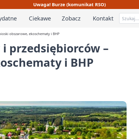
Uwaga! Burze (komunikat RSO)
ydatne
Ciekawe
Zobacz
Kontakt
wnioski obszarowe, ekoschematy i BHP
 i przedsiębiorców –
koschematy i BHP