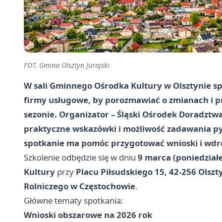
FOT. Gmina Olsztyn Jurajski
W sali Gminnego Ośrodka Kultury w Olsztynie s
firmy usługowe, by porozmawiać o zmianach i 
sezonie. Organizator – Śląski Ośrodek Doradztw
praktyczne wskazówki i możliwość zadawania p
spotkanie ma pomóc przygotować wnioski i wdro
Szkolenie odbędzie się w dniu
9 marca (poniedział
Kultury
przy
Placu Piłsudskiego 15, 42-256 Olszt
Rolniczego w Częstochowie
.
Główne tematy spotkania:
Wnioski obszarowe na 2026 rok