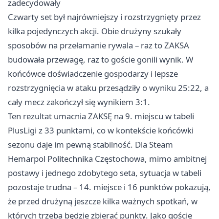
zadecydowały
Czwarty set był najrówniejszy i rozstrzygnięty przez
kilka pojedynczych akcji. Obie drużyny szukały
sposobów na przełamanie rywala – raz to ZAKSA
budowała przewagę, raz to goście gonili wynik. W
końcówce doświadczenie gospodarzy i lepsze
rozstrzygnięcia w ataku przesądziły o wyniku 25:22, a
cały mecz zakończył się wynikiem 3:1.
Ten rezultat umacnia ZAKSĘ na 9. miejscu w tabeli
PlusLigi z 33 punktami, co w kontekście końcówki
sezonu daje im pewną stabilność. Dla Steam
Hemarpol Politechnika Częstochowa, mimo ambitnej
postawy i jednego zdobytego seta, sytuacja w tabeli
pozostaje trudna – 14. miejsce i 16 punktów pokazują,
że przed drużyną jeszcze kilka ważnych spotkań, w
których trzeba będzie zbierać punkty. Jako goście