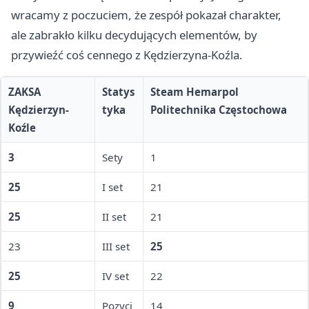
wracamy z poczuciem, że zespół pokazał charakter,
ale zabrakło kilku decydujących elementów, by
przywieźć coś cennego z Kędzierzyna-Koźla.
ZAKSA
Statys
Steam Hemarpol
Kędzierzyn-
tyka
Politechnika Częstochowa
Koźle
3
Sety
1
25
I set
21
25
II set
21
23
III set
25
25
IV set
22
9
Pozycj
14