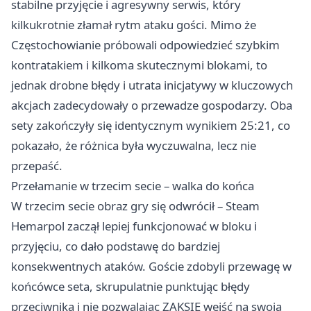
stabilne przyjęcie i agresywny serwis, który
kilkukrotnie złamał rytm ataku gości. Mimo że
Częstochowianie próbowali odpowiedzieć szybkim
kontratakiem i kilkoma skutecznymi blokami, to
jednak drobne błędy i utrata inicjatywy w kluczowych
akcjach zadecydowały o przewadze gospodarzy. Oba
sety zakończyły się identycznym wynikiem 25:21, co
pokazało, że różnica była wyczuwalna, lecz nie
przepaść.
Przełamanie w trzecim secie – walka do końca
W trzecim secie obraz gry się odwrócił – Steam
Hemarpol zaczął lepiej funkcjonować w bloku i
przyjęciu, co dało podstawę do bardziej
konsekwentnych ataków. Goście zdobyli przewagę w
końcówce seta, skrupulatnie punktując błędy
przeciwnika i nie pozwalając ZAKSIE wejść na swoją