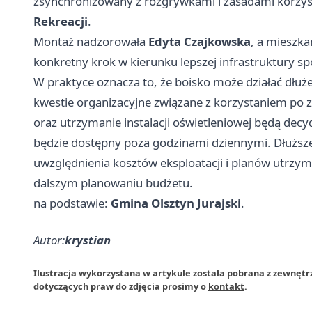
zsynchronizowany z rozgrywkami i zasadami korzys
Rekreacji
.
Montaż nadzorowała
Edyta Czajkowska
, a mieszka
konkretny krok w kierunku lepszej infrastruktury sp
W praktyce oznacza to, że boisko może działać dłu
kwestie organizacyjne związane z korzystaniem po
oraz utrzymanie instalacji oświetleniowej będą decyd
będzie dostępny poza godzinami dziennymi. Dłuższe
uwzględnienia kosztów eksploatacji i planów utrzy
dalszym planowaniu budżetu.
na podstawie:
Gmina Olsztyn Jurajski
.
Autor:
krystian
Ilustracja wykorzystana w artykule została pobrana z zewnętrz
dotyczących praw do zdjęcia prosimy o
kontakt
.