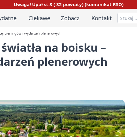
Uwaga! Upał st.3 ( 32 powiaty) (komunikat RSO)
ydatne
Ciekawe
Zobacz
Kontakt
ęcej treningów i wydarzeń plenerowych
światła na boisku –
ydarzeń plenerowych