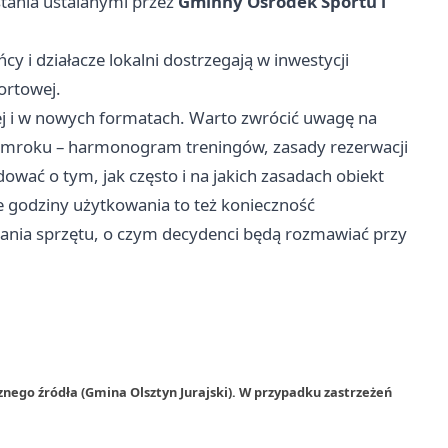
tania ustalanymi przez
Gminny Ośrodek Sportu i
ńcy i działacze lokalni dostrzegają w inwestycji
ortowej.
żej i w nowych formatach. Warto zwrócić uwagę na
 zmroku – harmonogram treningów, zasady rezerwacji
ować o tym, jak często i na jakich zasadach obiekt
 godziny użytkowania to też konieczność
mania sprzętu, o czym decydenci będą rozmawiać przy
nego źródła (Gmina Olsztyn Jurajski). W przypadku zastrzeżeń