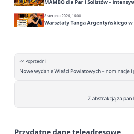
MAMBO dla Par i Solistów – intensy
8 sierpnia 2026, 16:00
Warsztaty Tanga Argentyńskiego w
<< Poprzedni
Nowe wydanie Wieści Powiatowych – nominacje i
Z abstrakcją za pan 
Przydatne dane teleadresowe