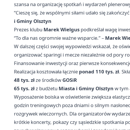
szansa na organizację spotkań i wydarzeń plenero
“Cieszę się, że wspólnymi siłami udało się zakończyć
i Gminy Olsztyn
Prezes klubu
Marek Wielgus
podkreślał wagę inwes
“To dla nas ogromnie ważne wsparcie.” –
Marek Wie
W dalszej części swojej wypowiedzi wskazał, że oświ
organizować sparingi i mecze niezależnie od pory r
Finansowanie inwestycji oraz pierwsze konsekwencj
Realizacja kosztowała łącznie
ponad 110 tys. zł
. Sk
48 tys. zł
ze środków
GOSiR
65 tys. zł
z budżetu
Miasta i Gminy Olsztyn
w tym
Wyposażenie boiska w oświetlenie zwiększa elastycz
godzin treningowych poza dniami o silnym nasłonec
rozgrywek wieczornych. Dla organizatorów wydarzeń
krótkie koncerty, pokazy czy sąsiedzkie spotkania