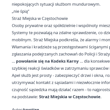
niepokojących sytuacji służbom mundurowym.
„nie śpią”
Straż Miejska w Częstochowie
Osoby prywatne oraz spółdzielnie i wspólnoty miesz
Systemy te pozwalają na zdalne sprawdzenie, co dzie
mobilnym. Straż Miejska podkreśla, że alarmy i monito
Włamania i kradzieże są przestępstwami ściganymi pr
zgłaszania podejrzanych zachowań do Policji i Straż
…
powołanie się na Kodeks Karny
… dla konsekwen
szybkiej reakcji świadków w zatrzymaniu sprawców
Apel służb jest prosty - zabezpieczyć drzwi i okna,
utrzymywać kontakt z sąsiadami i niezwłocznie info
czujność sąsiedzka mają działać razem - to najprost
na podstawie:
Straż Miejskia w Częstochowie
.
Autor:
krystian