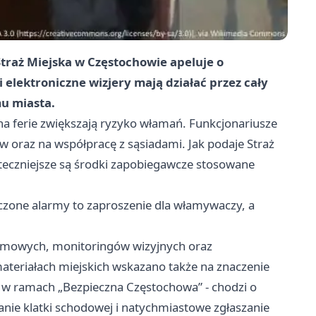
 Straż Miejska w Częstochowie apeluje o
elektroniczne wizjery mają działać przez cały
u miasta.
na ferie zwiększają ryzyko włamań. Funkcjonariusze
 oraz na współpracę z sąsiadami. Jak podaje Straż
kuteczniejsze są środki zapobiegawcze stosowane
łączone alarmy to zaproszenie dla włamywaczy, a
armowych, monitoringów wizyjnych oraz
ateriałach miejskich wskazano także na znaczenie
e” w ramach „Bezpieczna Częstochowa” - chodzi o
ie klatki schodowej i natychmiastowe zgłaszanie