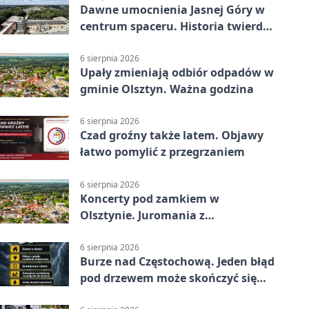
Dawne umocnienia Jasnej Góry w
centrum spaceru. Historia twierdzy
z nowej perspektywy
6 sierpnia 2026
Upały zmieniają odbiór odpadów w
gminie Olsztyn. Ważna godzina
6 sierpnia 2026
Czad groźny także latem. Objawy
łatwo pomylić z przegrzaniem
6 sierpnia 2026
Koncerty pod zamkiem w
Olsztynie. Juromania z
mappingiem i efektami
6 sierpnia 2026
Burze nad Częstochową. Jeden błąd
pod drzewem może skończyć się
tragedią