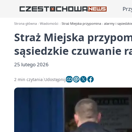
Prz
Strona główna
Wiadomości
Straż Miejska przypomina - alarmy i sąsiedzkie
Straż Miejska przypom
sąsiedzkie czuwanie ra
25 lutego 2026
2 min czytania
Udostępnij