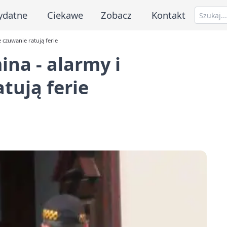
ydatne
Ciekawe
Zobacz
Kontakt
 czuwanie ratują ferie
ina - alarmy i
tują ferie