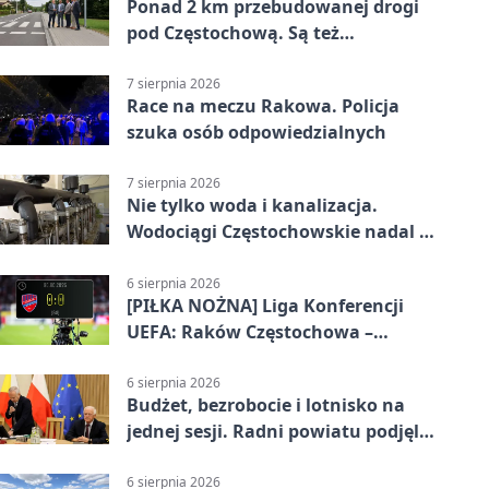
Ponad 2 km przebudowanej drogi
pod Częstochową. Są też
bezpieczniejsze przejścia
7 sierpnia 2026
Race na meczu Rakowa. Policja
szuka osób odpowiedzialnych
7 sierpnia 2026
Nie tylko woda i kanalizacja.
Wodociągi Częstochowskie nadal w
systemie EMAS
6 sierpnia 2026
[PIŁKA NOŻNA] Liga Konferencji
UEFA: Raków Częstochowa –
Hammarby FF 0:0 w pierwszym
meczu III rundy eliminacji
6 sierpnia 2026
Budżet, bezrobocie i lotnisko na
jednej sesji. Radni powiatu podjęli
decyzje
6 sierpnia 2026