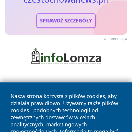
SPRAWDŹ SZCZEGÓŁY
autopromocja
Nasza strona korzysta z plików cookies, aby
działała prawidłowo. Używamy także plików
cookies i podobnych technologii od
Copyright © 2026 czestochowanews.pl Wszystkie prawa
zewnętrznych dostawców w celach
zastrzeżone.
analitycznych, marketingowych i
społecznościowych. Informacje te mogą być