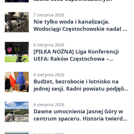
7 sierpnia 2026
Nie tylko woda i kanalizacja.
Wodociągi Częstochowskie nadal w
systemie EMAS
6 sierpnia 2026
[PIŁKA NOŻNA] Liga Konferencji
UEFA: Raków Częstochowa –
Hammarby FF 0:0 w pierwszym
meczu III rundy eliminacji
6 sierpnia 2026
Budżet, bezrobocie i lotnisko na
jednej sesji. Radni powiatu podjęli
decyzje
6 sierpnia 2026
Dawne umocnienia Jasnej Góry w
centrum spaceru. Historia twierdzy
z nowej perspektywy